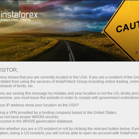
Para Traders
Análise Forex
Revisões Analíticas
Fundamental analysis
ISITOR,
ess shows that you are currently located in the USA. If you are a resident of the Uni
13.04.2026 02:32 PM
ibited from using the services of InstaFintech Group including online trading, online
drawal of funds, etc.
O que acompanhar no dia 13 de abril?
k you are seeing this message by mistake and your location is not the US, kindly pro
herwise, you must leave the website in order to comply with government restrictions
Análise de eventos fundamentais para
ur IP address show your location as the USA?
iniciantes
sing a VPN provided by a hosting company based in the United States;
oes not have proper WHOIS records;
occurred in the WHOIS geolocation database.
irm whether you are a US resident or not by clicking the relevant button below. If y
Análise de Relatórios
ption, being a US resident, you will not be able to open an account with InstaForex