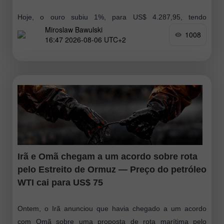
Hoje, o ouro subiu 1%, para US$ 4.287,95, tendo
Miroslaw Bawulski
registrado brevemente um ganho de 1,3% e testado a
1008
16:47 2026-08-06 UTC+2
marca de US$ 4.300. Isso dá continuidade ao maior
aumento em seis
Irã e Omã chegam a um acordo sobre rota
pelo Estreito de Ormuz — Preço do petróleo
WTI cai para US$ 75
Ontem, o Irã anunciou que havia chegado a um acordo
com Omã sobre uma proposta de rota marítima pelo