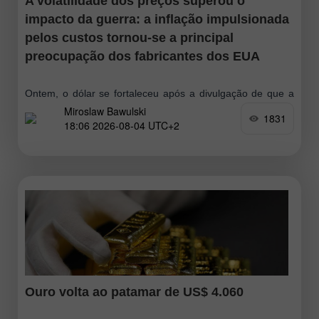
A volatilidade dos preços superou o
impacto da guerra: a inflação impulsionada
pelos custos tornou-se a principal
preocupação dos fabricantes dos EUA
Ontem, o dólar se fortaleceu após a divulgação de que a
Miroslaw Bawulski
atividade manufatureira dos Estados Unidos avançou em
1831
18:06 2026-08-04 UTC+2
julho no ritmo mais rápido em mais de quatro anos.
Segundo
Ouro volta ao patamar de US$ 4.060