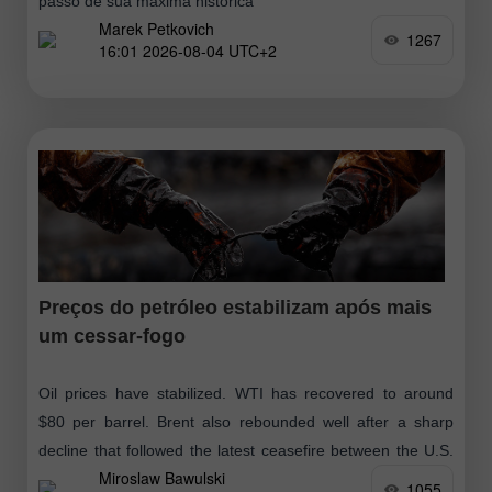
passo de sua máxima histórica
Marek Petkovich
1267
16:01 2026-08-04 UTC+2
Preços do petróleo estabilizam após mais
um cessar-fogo
Oil prices have stabilized. WTI has recovered to around
$80 per barrel. Brent also rebounded well after a sharp
decline that followed the latest ceasefire between the U.S.
Miroslaw Bawulski
and Iran
1055