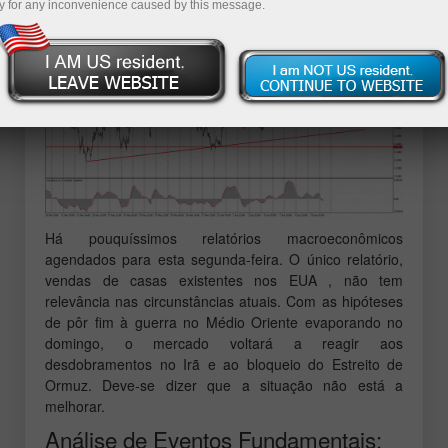
Macroeconômicos:
y for any inconvenience caused by this message.
Há pouquíssimos relatórios macroeconômicos
agendados para esta segunda‑feira. O único relatório,
vendas de casas existentes nos EUA , não tem
relevância nas circunstâncias atuais. Com as hipóteses
de pôr fim à guerra no Médio Oriente evaporando no
domingo, o mercado voltará a reagir aos
desdobramentos no Irã e ao bloqueio do Estreito de
Ormuz. Deve‑se dizer que a situação não está a
melhorar.
Análise de Eventos Fundamentais: