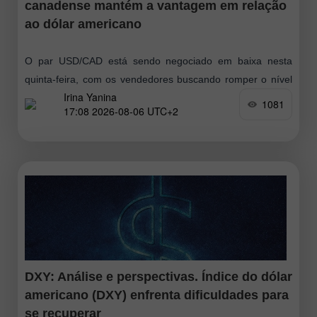
canadense mantém a vantagem em relação
ao dólar americano
O par USD/CAD está sendo negociado em baixa nesta
quinta-feira, com os vendedores buscando romper o nível
Irina Yanina
psicológico de 1,4000. Os preços do petróleo se
1081
17:08 2026-08-06 UTC+2
recuperaram ligeiramente após atingirem ontem
DXY: Análise e perspectivas. Índice do dólar
americano (DXY) enfrenta dificuldades para
se recuperar