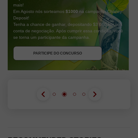
mais!
Em Agosto nós sorteamos
$1000
na campanha Chancy
Deposit!
Tenha a chance de ganhar, depositando $3,000 em sua
conta de negociação. Após cumprir essa condição, você
se torna um participante da campanha.
RECEBA O BÔNUS
PARTICIPE DO CONCURSO
PARTICIPE DO CONCURSO
PARTICIPE DO CONCURSO