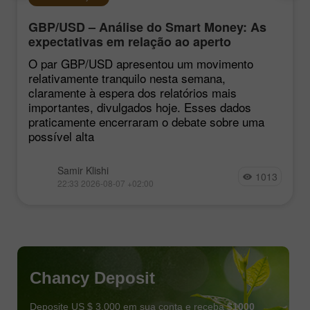
GBP/USD – Análise do Smart Money: As
expectativas em relação ao aperto
monetário do FOMC continuam baixas
O par GBP/USD apresentou um movimento
relativamente tranquilo nesta semana,
claramente à espera dos relatórios mais
importantes, divulgados hoje. Esses dados
praticamente encerraram o debate sobre uma
possível alta
Samir Klishi
1013
22:33 2026-08-07 +02:00
Chancy Deposit
Deposite US $ 3.000 em sua conta e receba
$1000