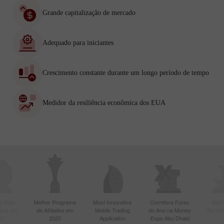
Grande capitalização de mercado
Adequado para iniciantes
Crescimento constante durante um longo período de tempo
Medidor da resiliência econômica dos EUA
a Mais
Melhor Programa
Most Innovative
Corretora Forex
Best
Ásia em
de Afiliados em
Mobile Trading
do Ano na Money
Techno
20
2020
Application
Expo Abu Dhabi