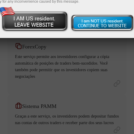
y for any inconvenience caused by this message.
mundo das negociações.
ForexCopy
Este serviço permite aos investidores configurar a cópia
automática de posições de traders bem-sucedidos. Você
também pode permitir que os investidores copiem suas
negociações
Sistema PAMM
Graças a este serviço, os investidores podem depositar fundos
nas contas de outros traders e receber parte dos seus lucros