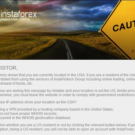
Para investidores
ISITOR,
Serviços para
ess shows that you are currently located in the USA. If you are a resident of the Uni
ibited from using the services of InstaFintech Group including online trading, online
investidores
drawal of funds, etc.
k you are seeing this message by mistake and your location is not the US, kindly pro
herwise, you must leave the website in order to comply with government restrictions
Nossa empresa desenvolveu serviços que
ur IP address show your location as the USA?
permitem aos investidores se beneficiarem da
sing a VPN provided by a hosting company based in the United States;
negociação nos mercados financeiros sem
oes not have proper WHOIS records;
occurred in the WHOIS geolocation database.
muito esforço. Graças à interface amigável,
eles são fáceis de usar, mesmo para aqueles
irm whether you are a US resident or not by clicking the relevant button below. If y
ption, being a US resident, you will not be able to open an account with InstaForex
que estão dando os primeiros passos no