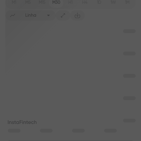
M1
M5
M15
M30
H1
H4
1D
1W
1M
Linha