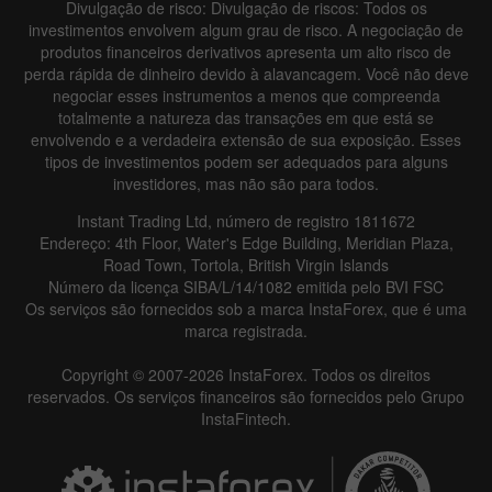
Divulgação de risco: Divulgação de riscos: Todos os
investimentos envolvem algum grau de risco. A negociação de
produtos financeiros derivativos apresenta um alto risco de
perda rápida de dinheiro devido à alavancagem. Você não deve
negociar esses instrumentos a menos que compreenda
totalmente a natureza das transações em que está se
envolvendo e a verdadeira extensão de sua exposição. Esses
Data not found
tipos de investimentos podem ser adequados para alguns
investidores, mas não são para todos.
Instant Trading Ltd, número de registro 1811672
Endereço: 4th Floor, Water's Edge Building, Meridian Plaza,
Details about the event
Road Town, Tortola, British Virgin Islands
Número da licença SIBA/L/14/1082 emitida pelo BVI FSC
History
Os serviços são fornecidos sob a marca InstaForex, que é uma
marca registrada.
Date
Actual
Forecast
Previous
Copyright © 2007-2026 InstaForex. Todos os direitos
reservados. Os serviços financeiros são fornecidos pelo Grupo
InstaFintech.
Data not found