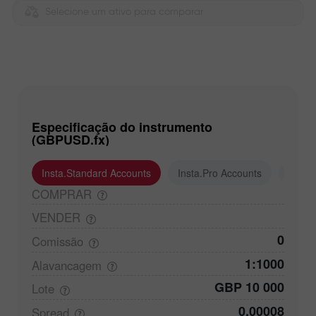
Selecione um ativo para comparar
Especificação do instrumento
(GBPUSD.fx)
Insta.Standard Accounts
Insta.Pro Accounts
Insta
COMPRAR
VENDER
0
Comissão
1:1000
Alavancagem
GBP 10 000
Lote
0,00008
Spread