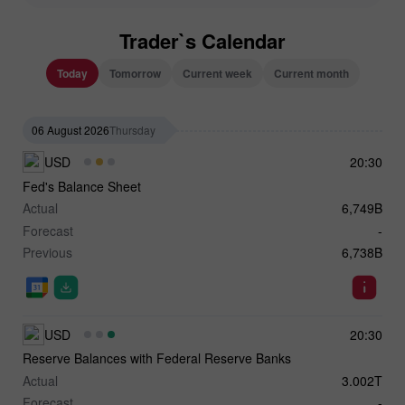
Trader`s Calendar
Today
Tomorrow
Current week
Current month
06 August 2026
Thursday
USD
20:30
Fed's Balance Sheet
Actual
6,749B
Forecast
-
Previous
6,738B
USD
20:30
Reserve Balances with Federal Reserve Banks
Actual
3.002T
Forecast
-