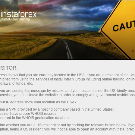
Para Traders
Condições de negociação
Instrumentos de negociação
GBPUSD.FX
ISITOR,
ess shows that you are currently located in the USA. If you are a resident of the Uni
ibited from using the services of InstaFintech Group including online trading, online
GBPUSD.fx
drawal of funds, etc.
k you are seeing this message by mistake and your location is not the US, kindly pro
herwise, you must leave the website in order to comply with government restrictions
1.34602
(
%)
06 Aug 2026 21:22
ur IP address show your location as the USA?
sing a VPN provided by a hosting company based in the United States;
oes not have proper WHOIS records;
COMPRAR
VENDER
occurred in the WHOIS geolocation database.
irm whether you are a US resident or not by clicking the relevant button below. If y
1.34602
1.34485
ption, being a US resident, you will not be able to open an account with InstaForex