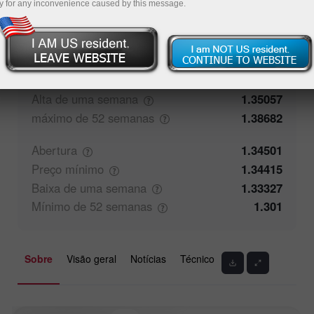
y for any inconvenience caused by this message.
50%
Comentário dos Traders
50%
Fechamento
1.345
Preço
máximo
1.34788
Alta de uma
semana
1.35057
máximo de 52
semanas
1.38682
Abertura
1.34501
Preço
mínimo
1.34415
Baixa de uma
semana
1.33327
Mínimo de 52
semanas
1.301
Sobre
Visão geral
Notícias
Técnico