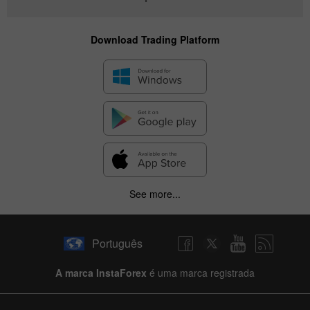
Download Trading Platform
See more...
✕
Hide chart
Português
6 August 2025 - 6 August 2026
A marca InstaForex
é uma marca registrada
|
|
1 year
/
2 years
/
3 years
/
4 years
Actual
Forecast
Previous
Line
Bar