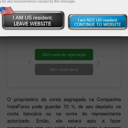
separados dos fundos da companhia. A
y for any inconvenience caused by this message.
Companhia InstaForex desenvolveu um novo
padrão de garantia de segurança dos fundos
de seus clientes estabelecendo as contas
segregadas pelo seguinte princípio:
Abrir conta de negociação
Abrir conta demo
O proprietário da conta segregada na Companhia
InstaForex pode guardar 70 % de seu depósito na
conta bancária ou na conta do representante
autorizado. Então, ele estará apto a fazer
negociações com seu saldo total enquanto a margem