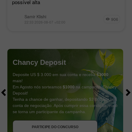
possível alta
Samir Klishi
906
22:33 2026-08-07 +02:00
Chancy Deposit
Deposite US $ 3.000 em sua conta e receba
$1000
mais!
Em Agosto nós sorteamos
$1000
na campanha Chancy
Deposit!
Tenha a chance de ganhar, depositando $3,000 em sua
conta de negociação. Após cumprir essa condição, você
se torna um participante da campanha.
RECEBA O BÔNUS
PARTICIPE DO CONCURSO
PARTICIPE DO CONCURSO
PARTICIPE DO CONCURSO