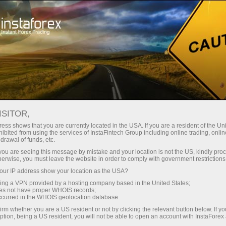
Para Traders
Condições de Negociações
Contas Segregadas
ISITOR,
ess shows that you are currently located in the USA. If you are a resident of the Uni
Contas Segregadas
ibited from using the services of InstaFintech Group including online trading, online
drawal of funds, etc.
k you are seeing this message by mistake and your location is not the US, kindly pro
Companhia InstaForex oferece a seus clientes
herwise, you must leave the website in order to comply with government restrictions
um serviço único - a abertura de contas
ur IP address show your location as the USA?
segregadas, fornecendo proteção ao capital do
sing a VPN provided by a hosting company based in the United States;
cliente contra riscos de situação de força-maior
oes not have proper WHOIS records;
occurred in the WHOIS geolocation database.
relacionadas à atividade da Companhia. No
senso aceito do termo, "conta segregada" é
irm whether you are a US resident or not by clicking the relevant button below. If y
ption, being a US resident, you will not be able to open an account with InstaForex
armazenamento dos fundos do cliente