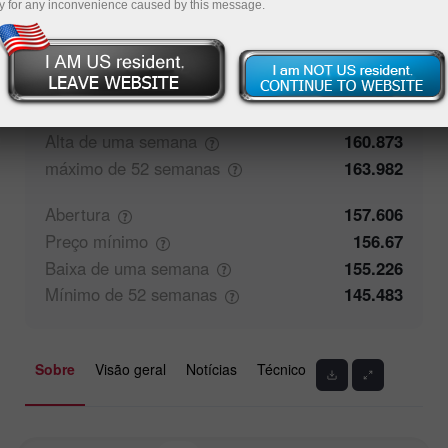
y for any inconvenience caused by this message.
50%
Comentário dos Traders
50%
Fechamento
157.606
Preço
máximo
158.57
Alta de uma
semana
160.873
máximo de 52
semanas
163.982
Abertura
157.606
Preço
mínimo
156.67
Baixa de uma
semana
155.226
Mínimo de 52
semanas
145.483
Sobre
Visão geral
Notícias
Técnico