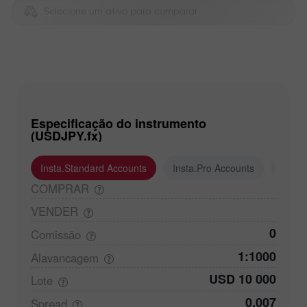
Selecione um ativo para comparar
Especificação do instrumento
(USDJPY.fx)
Insta.Standard Accounts
Insta.Pro Accounts
Insta
COMPRAR
VENDER
0
Comissão
1:1000
Alavancagem
USD 10 000
Lote
0,007
Spread