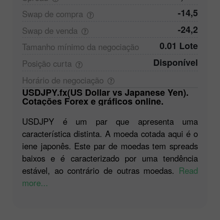
-14,5
Swap de
compra
-24,2
Swap de
venda
0.01 Lote
Tamanho mínimo da
negociação
Disponível
Posição
curta
Horário de
negociação
USDJPY.fx(US Dollar vs Japanese Yen).
Cotações Forex e gráficos online.
USDJPY é um par que apresenta uma
característica distinta. A moeda cotada aqui é o
iene japonês. Este par de moedas tem spreads
baixos e é caracterizado por uma tendência
estável, ao contrário de outras moedas.
Read
more...