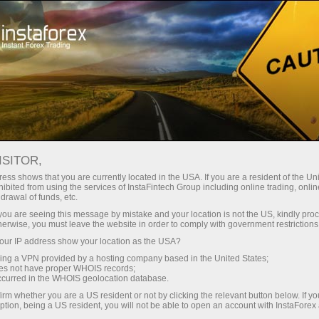
Минимальные
спреды — максимум выгоды
ISITOR,
ess shows that you are currently located in the USA. If you are a resident of the Uni
Бонус 30%
ibited from using the services of InstaFintech Group including online trading, online
С InstaForex вы получаете
drawal of funds, etc.
доступ к действительно
на каждый депозит
k you are seeing this message by mistake and your location is not the US, kindly pro
конкурентным возможностям:
herwise, you must leave the website in order to comply with government restrictions
кредитное плечо до 1:5000, одни
ur IP address show your location as the USA?
Скорость
из лучших спредов и комиссий
sing a VPN provided by a hosting company based in the United States;
на рынке, а также
oes not have proper WHOIS records;
в трейдинге и на трассе
occurred in the WHOIS geolocation database.
привлекательные условия для
irm whether you are a US resident or not by clicking the relevant button below. If y
торговли акциями и индексами
ption, being a US resident, you will not be able to open an account with InstaForex
Ваш личный джекпот подарков
Мы разработали бонусную