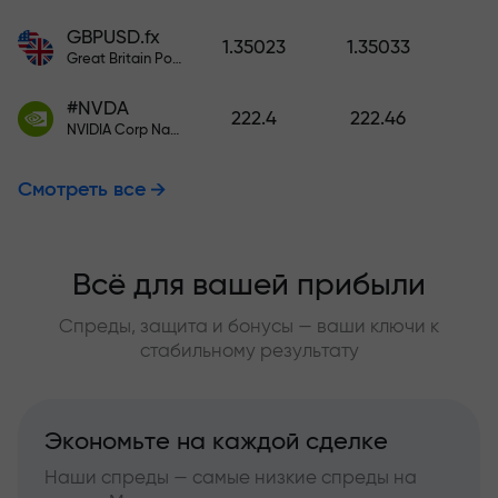
GBPUSD.fx
1.35023
1.35033
Great Britain Pound vs US Dollar
#NVDA
222.4
222.46
NVIDIA Corp Nasdaq Stock Exchange (Nasdaq) USD
Смотреть все
Всё для вашей прибыли
Спреды, защита и бонусы — ваши ключи к
стабильному результату
Экономьте на каждой сделке
Наши спреды — самые низкие спреды на