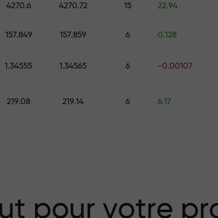
4270.6
4270.72
15
22.94
157.849
157.859
6
0.128
 choisissez un cadeau d’une valeur all
.
1.34555
1.34565
6
-0.00107
219.08
219.14
6
6.17
isque — nous
vos profits
 X1000 — le plus
ut pour votre pro