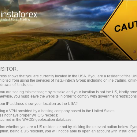
ture rapide de compte
Plateforme de trading
ur les traders
Pour les
Pour les
Campa
débutants
investisseurs
partenaires
staFo
ISITOR,
ess shows that you are currently located in the USA. If you are a resident of the Uni
ibited from using the services of InstaFintech Group including online trading, online
drawal of funds, etc.
k you are seeing this message by mistake and your location is not the US, kindly pro
herwise, you must leave the website in order to comply with government restrictions
ur IP address show your location as the USA?
sing a VPN provided by a hosting company based in the United States;
oes not have proper WHOIS records;
occurred in the WHOIS geolocation database.
irm whether you are a US resident or not by clicking the relevant button below. If y
ption, being a US resident, you will not be able to open an account with InstaForex