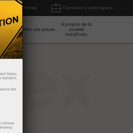
Déposer / Retirer
Connexion à votre Espace
À propos de la
gnes
Faites une pause
société
InstaForex
rex
ted States,
 transfers,
ceed to the
.
ou choose
 anyway.