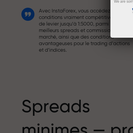
We are sorr
Avec InstaForex, vous accédez à des
conditions vraiment compétitives : effet
de levier jusqu’à 1:5000, parmi les
meilleurs spreads et commissions du
marché, ainsi que des conditions
avantageuses pour le trading d’actions
et d’indices.
Nous avons développé un système de
bonus qui rend le trading encore plus
mbre
attractif. Chaque client InstaForex peut
recevoir un bonus allant jusqu’à 30 % sur
son dépôt et profiter d’autres promotion
et offres spéciales.
Spreads
La vitesse sur la piste et la rapidité en
minimes — pr
trading partagent les mêmes valeurs.
Aleš Loprais apporte l’esprit de