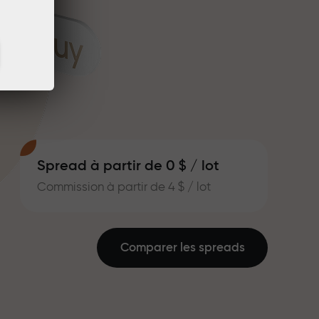
Spread à partir de 0 $ / lot
Commission à partir de 4 $ / lot
Comparer les spreads