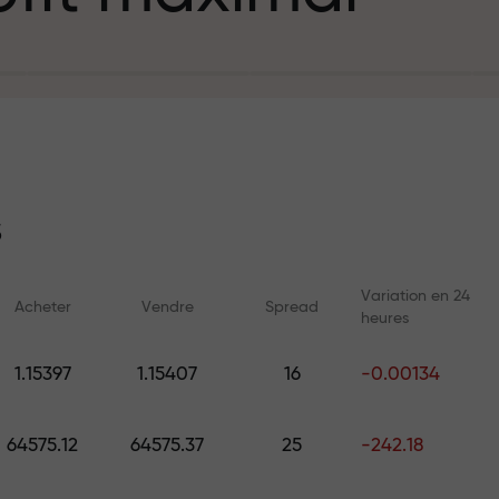
e
%
épôt
t
s
Variation en 24
Acheter
Vendre
Spread
heures
g et sur l’autor
Cours en ligne
Analyses avec 
1.15397
1.15407
16
-0.00134
Apprenez le trading depuis zéro
Prévisions quotidienn
t personnel de
— cours et webinaires pour tous
Forex, les cryptomonn
64575.12
64575.37
25
-242.18
les niveaux
futures