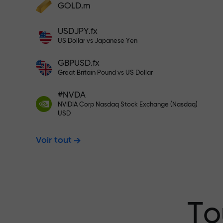
cadeaux
GOLD.m
Déposez des fonds et recevez un bonus 1
USDJPY.fx
000 fois supérieur à votre dépôt. X1000
US Dollar vs Japanese Yen
n’est pas une erreur. Plus le dépôt est
Déposez sur votre compte $333 —
important, plus le multiplicateur est élevé
GBPUSD.fx
Great Britain Pound vs US Dollar
$1,500
#NVDA
NVIDIA Corp Nasdaq Stock Exchange (Nasdaq)
USD
Tradez sans r
Voir tout
garantissons 
Bonus jusqu’à
To