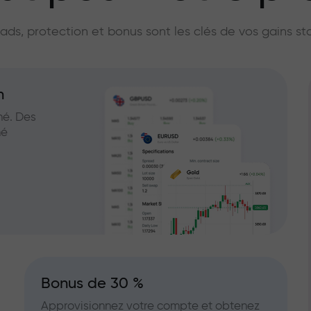
licateur du marc
ads, protection et bonus sont les clés de vos gains st
n
hé. Des
hé
Bonus de 30 %
Approvisionnez votre compte et obtenez