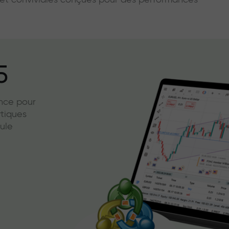
s et conviviales conçues pour des performances
5
ence pour
ytiques
ule