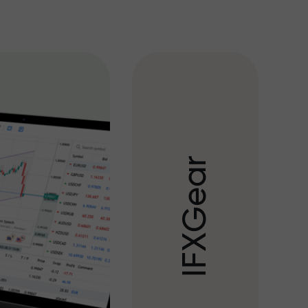
r
a
e
G
X
F
I