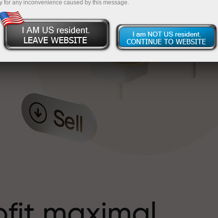
y for any inconvenience caused by this message.
s
ofit maximal