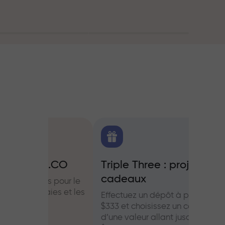
oute
FX.CO
Triple Three : projet
Bonus
cadeaux
es pour le
Partic
aies et les
InstaF
Effectuez un dépôt à partir de
profits
$333 et choisissez un cadeau
d’une valeur allant jusqu’à