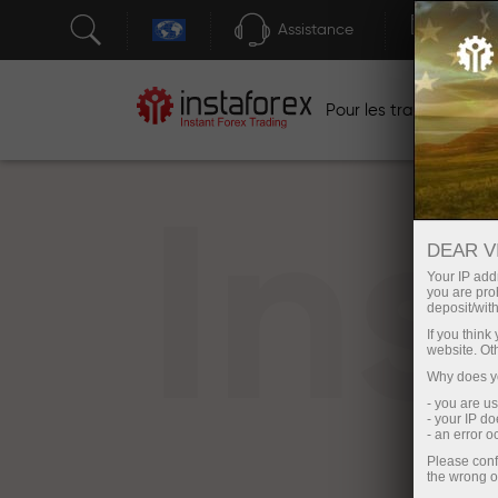
Assistance
Ouver
Po
Pour les traders
In
DEAR V
Your IP addr
you are proh
deposit/with
If you thin
website. Ot
Why does yo
- you are u
- your IP d
- an error 
Please conf
the wrong o