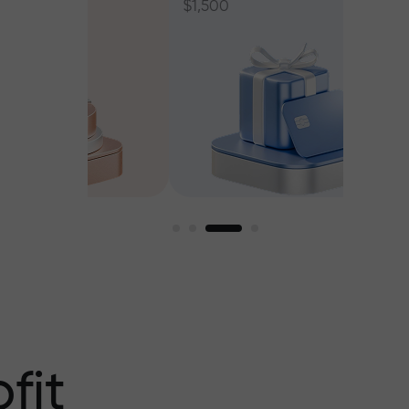
$1,500
ant jusqu’à
fit