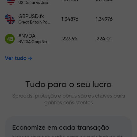
US Dollar vs Japanese Yen
GBPUSD.fx
1.34876
1.34976
Great Britain Pound vs US Dollar
#NVDA
223.95
224.01
NVIDIA Corp Nasdaq Stock Exchange (Nasdaq) USD
Ver tudo
Tudo para o seu lucro
Spreads, proteção e bônus são as chaves para
ganhos consistentes
Economize em cada transação