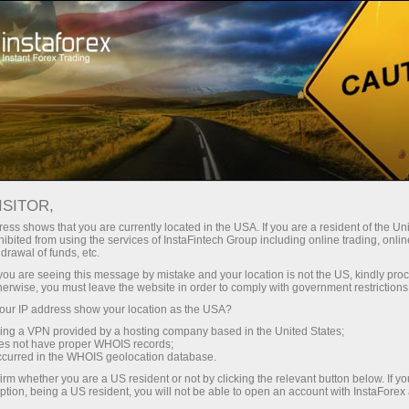
Spreads mínimos — lucro máximo
ISITOR,
ess shows that you are currently located in the USA. If you are a resident of the Uni
Bônus de 30%
ibited from using the services of InstaFintech Group including online trading, online
Com a InstaForex, você obtém
drawal of funds, etc.
acesso a oportunidades
para cada depósito
k you are seeing this message by mistake and your location is not the US, kindly pro
realmente competitivas:
herwise, you must leave the website in order to comply with government restrictions
alavancagem de até 1:5000,
ur IP address show your location as the USA?
Velocidade
alguns dos melhores spreads e
sing a VPN provided by a hosting company based in the United States;
comissões do mercado, e
oes not have proper WHOIS records;
no trading e na estrada
occurred in the WHOIS geolocation database.
condições vantajosas para
irm whether you are a US resident or not by clicking the relevant button below. If y
negociar ações e índices.
ption, being a US resident, you will not be able to open an account with InstaForex
Sua recompensa exclusiva de
Desenvolvemos um sistema de