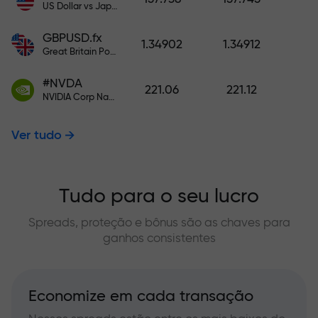
US Dollar vs Japanese Yen
GBPUSD.fx
1.34902
1.34912
Great Britain Pound vs US Dollar
#NVDA
221.06
221.12
NVIDIA Corp Nasdaq Stock Exchange (Nasdaq) USD
Ver tudo
Tudo para o seu lucro
Spreads, proteção e bônus são as chaves para
ganhos consistentes
Economize em cada transação