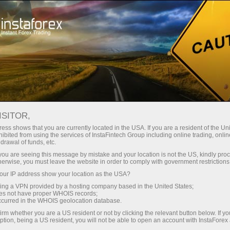
Spreads mínimos — lucro máximo
ISITOR,
ess shows that you are currently located in the USA. If you are a resident of the Uni
Bônus de 30%
ibited from using the services of InstaFintech Group including online trading, online
Com a InstaForex, você obtém
drawal of funds, etc.
acesso a oportunidades
para cada depósito
k you are seeing this message by mistake and your location is not the US, kindly pro
realmente competitivas:
herwise, you must leave the website in order to comply with government restrictions
alavancagem de até 1:5000,
ur IP address show your location as the USA?
Velocidade
alguns dos melhores spreads e
sing a VPN provided by a hosting company based in the United States;
comissões do mercado, e
oes not have proper WHOIS records;
no trading e na estrada
occurred in the WHOIS geolocation database.
condições vantajosas para
irm whether you are a US resident or not by clicking the relevant button below. If y
negociar ações e índices.
ption, being a US resident, you will not be able to open an account with InstaForex
Sua recompensa exclusiva de
Desenvolvemos um sistema de