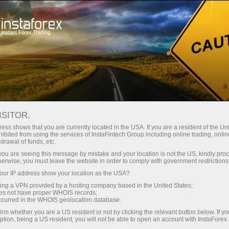
Sobre a InstaForex
Notícias da Empresa
INVESTINDO NO FUTURO:
ISITOR,
GANHE UM PRÊMIO DE US$
ess shows that you are currently located in the USA. If you are a resident of the Uni
ibited from using the services of InstaFintech Group including online trading, online
4.000 NO DIA
drawal of funds, etc.
k you are seeing this message by mistake and your location is not the US, kindly pro
INTERNACIONAL DA FAMÍLIA
herwise, you must leave the website in order to comply with government restrictions
ur IP address show your location as the USA?
sing a VPN provided by a hosting company based in the United States;
oes not have proper WHOIS records;
occurred in the WHOIS geolocation database.
iação
irm whether you are a US resident or not by clicking the relevant button below. If y
ption, being a US resident, you will not be able to open an account with InstaForex