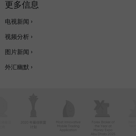
更多信息
电视新闻 ›
视频分析 ›
图片新闻 ›
外汇幽默 ›
Most Innovative
Forex Broker of
Best
年亚洲最活
2020 年最佳联盟
Mobile Trading
the Year at
Tec
纪商
计划
Application
Money Expo
Abu Dhabi 2025