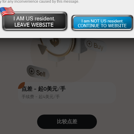
y for any inconvenience caused by this message.
吸引力。每位InstaForex客户在入金
InstaForex
充值$333—选择价值高达$1,500的礼物
时可获得高达30%的奖金，并享受
其他促销活动和优惠
无风险交易—
我们保证您的利润
赛道速度与交易速度共享相同价值
最高X1000奖金—市场上最大倍数
观。Ales Loprais将刺激与纪律元素
带入交易世界，作为InstaForex合作
伙伴，激励客户实现雄心勃勃的目
标
点差 - 起0美元/手
手续费 - 起4美元/手
我们提供真实礼物—不是奖金，不是
优惠码。每位InstaForex客户仅需充
值账户即可获得iPhone、MacBook
比较点差
或梦想旅行