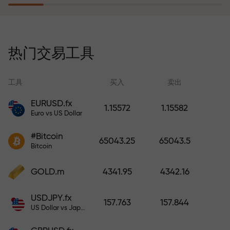
风险保险计划补偿您的亏损，并保
证6个月内利润增长3倍。放心交易—
热门交易工具
您的资金受到保护！
工具
买入
卖出
EURUSD.fx
1.15572
1.15582
Euro vs US Dollar
充值账户—获得比存款大1000倍的
#Bitcoin
奖金。X1000不是印刷错误。存款
65043.25
65043.5
Bitcoin
越大，倍数越高。
GOLD.m
4341.95
4342.16
USDJPY.fx
157.763
157.844
US Dollar vs Japanese Yen