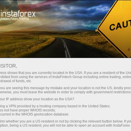
最低
点差—最大收益
ISITOR,
ess shows that you are currently located in the USA. If you are a resident of the Uni
每笔存款
ibited from using the services of InstaFintech Group including online trading, online
通过InstaForex获得真正竞争力的机
drawal of funds, etc.
会：最高1:5000杠杆，市场上最佳
30%奖金
k you are seeing this message by mistake and your location is not the US, kindly pro
点差和手续费，以及股票和指数交
herwise, you must leave the website in order to comply with government restrictions
易的优惠条件
ur IP address show your location as the USA?
交易速度
sing a VPN provided by a hosting company based in the United States;
oes not have proper WHOIS records;
与赛道速度
occurred in the WHOIS geolocation database.
irm whether you are a US resident or not by clicking the relevant button below. If y
ption, being a US resident, you will not be able to open an account with InstaForex
您的专属礼物大奖
我们开发了奖金系统，使交易更具