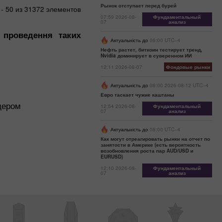
Рынок отступает перед бурей
- 50 из 31372 элементов
07:59 2026-08-
Фундаментальный
07
анализ
 проведення таких
Актуальність до
06:00 UTC--4
Нефть растет, биткоин тестирует тренд,
Nvidia доминирует в суверенном ИИ
12:11 2026-08-07
Фондовые рынки
Актуальність до
06:00 2026-08-12 UTC--4
Евро таскает чужие каштаны
дером
12:54 2026-08-
Фундаментальный
07
анализ
Актуальність до
06:00 UTC--4
Как могут отреагировать рынки на отчет по
занятости в Америке (есть вероятность
возобновления роста пар AUD/USD и
EURUSD)
12:10 2026-08-
Фундаментальный
07
анализ