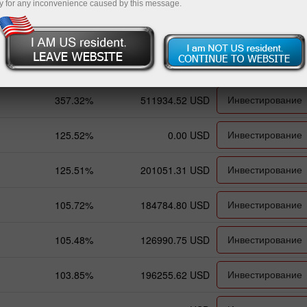
y for any inconvenience caused by this message.
Общая прибыль
Баланс
ПАММ-Система
Инвестирование
357.32%
511934.52 USD
Инвестирование
125.52%
0.00 USD
Инвестирование
125.51%
201051.31 USD
Инвестирование
105.72%
184784.80 USD
Инвестирование
105.48%
126990.75 USD
Инвестирование
103.85%
196255.62 USD