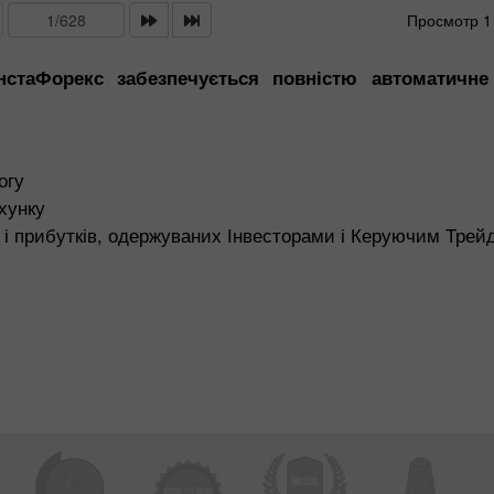
Просмотр 1 
стаФорекс забезпечується повністю автоматичне
огу
хунку
ю і прибутків, одержуваних Інвесторами і Керуючим Трей