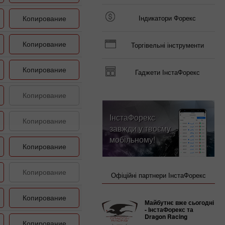
Копирование
Індикатори Форекс
Копирование
Торгівельні інструменти
Копирование
Гаджети ІнстаФорекс
Копирование
ІнстаФорекс
Копирование
завжди у твоєму
мобільному!
Копирование
Копирование
Офіційні партнери ІнстаФорекс
Копирование
Майбутнє вже сьогодні
- ІнстаФорекс та
Dragon Racing
Копирование