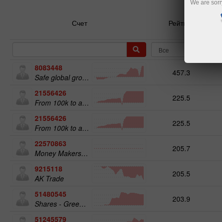
We are sorr
Счет
Рейтинг
8083448
457.3
Safe global growth
21556426
225.5
From 100k to a Million
21556426
225.5
From 100k to a Million
22570863
205.7
Money Makers club
9215118
205.5
AK Trade
51480545
203.9
Shares - Green Energy 25
51245579