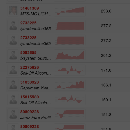
51481369
293.6
MTS-MC LIGHT Trade Assist
2733225
277.2
lytradeonline365
2733225
277.2
lytradeonline365
5082655
201.2
fxsystem 5082655
22275826
171.0
Sell-Off Altcoins 50
51053923
166.1
Паритет Инвест
15815580
160.1
Sell-Off Altcoins 25
80809228
151.8
Jamz Pure Profit
80809228
151.8