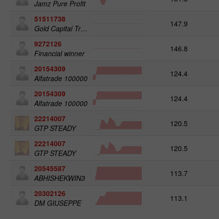
Jamz Pure Profit
51511738
147.9
Gold Capital Trade
9272126
146.8
Financial winner
20154309
124.4
Alfatrade 100000
20154309
124.4
Alfatrade 100000
22214007
120.5
GTP STEADY
22214007
120.5
GTP STEADY
20545587
113.7
ABHISHEKWIN3
20302126
113.1
DM GIUSEPPE