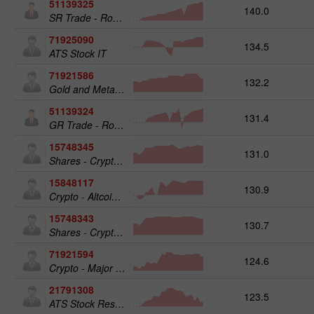
51139325
140.0
SR Trade - RoboTRADE24
71925090
134.5
ATS Stock IT
71921586
132.2
Gold and Metals 25
51139324
131.4
GR Trade - RoboTRADE24
15748345
131.0
Shares - Crypto 50
15848117
130.9
Crypto - Altcoins 25
15748343
130.7
Shares - Crypto 25
71921594
124.6
Crypto - Major crypto 25
21791308
123.5
ATS Stock Resources