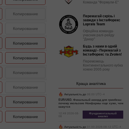
Команда "Формули-Е"
Копирование
Перемагай скрізь і
завжди з ІнстаФорекс
Loprais Team
Копирование
Офіційна команда-
учасник ралі-рейду
"Дакар"
Копирование
Будь з нами в одній
команді - Перемагай з
ІнстаФорекс та Zvolen!
Копирование
Переможець
Континентального кубка
хокею 2005 року
Копирование
Краща аналітика
Копирование
Актуальність до
06:00 UTC--4
EUR/USD. Финальный аккорд для гринбека:
Копирование
почему июльские Нонфармы еще хуже, чем
кажутся
12:49 2026-08-
Фундаментальный
Копирование
08
анализ
Актуальність до
01:00 2026-08-12 UTC--4