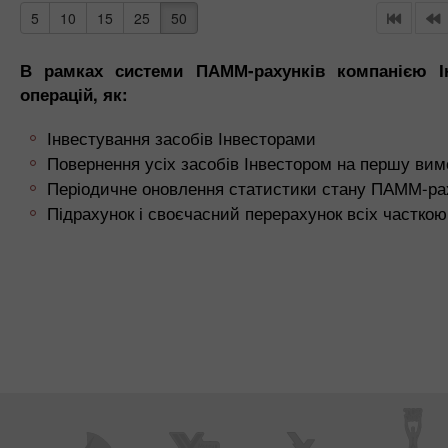
5
10
15
25
50
В рамках системи ПАММ-рахунків компанією Ін
операцій, як:
Інвестування засобів Інвесторами
Повернення усіх засобів Інвестором на першу вим
Періодичне оновлення статистики стану ПАММ-ра
Підрахунок і своєчасний перерахунок всіх частко