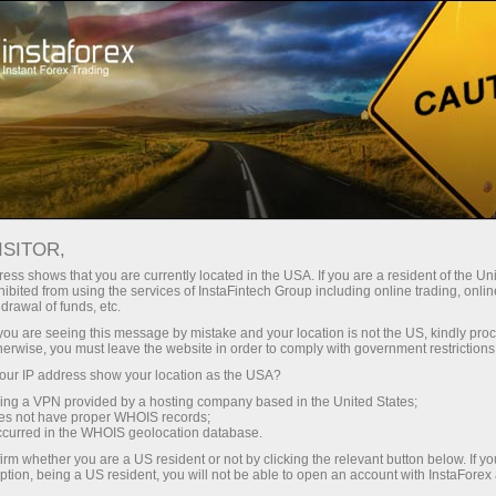
Швидке відкриття рахунку
Торгова платформа
очатківцям
Інвесторам
Партнерам
Промоа
овий рахунок
Відкрити демо-рахунок
ISITOR,
ess shows that you are currently located in the USA. If you are a resident of the Uni
ibited from using the services of InstaFintech Group including online trading, online
drawal of funds, etc.
k you are seeing this message by mistake and your location is not the US, kindly pro
herwise, you must leave the website in order to comply with government restrictions
ur IP address show your location as the USA?
sing a VPN provided by a hosting company based in the United States;
oes not have proper WHOIS records;
occurred in the WHOIS geolocation database.
irm whether you are a US resident or not by clicking the relevant button below. If y
6 месяцев
9 месяцев
Общая
ption, being a US resident, you will not be able to open an account with InstaForex