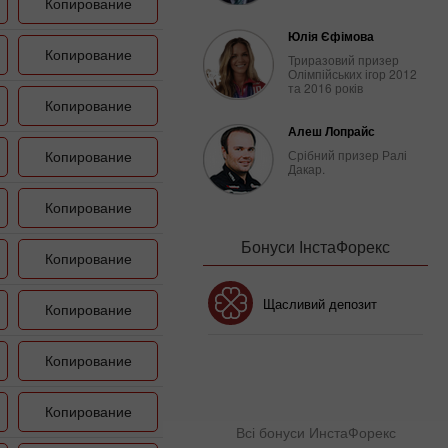
Копирование
Юлія Єфімова
Копирование
Триразовий призер
Олімпійських ігор 2012
та 2016 років
Копирование
Алеш Лопрайс
Копирование
Срібний призер Ралі
Дакар.
Копирование
Бонуси ІнстаФорекс
Копирование
Бонус 30%
Щасливий депозит
Копирование
Копирование
Клубний бонус
Копирование
Всі бонуси ИнстаФорекс