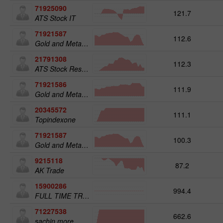
71925090
121.7
ATS Stock IT
71921587
112.6
Gold and Metals 50
21791308
112.3
ATS Stock Resources
71921586
111.9
Gold and Metals 25
20345572
111.1
Topindexone
71921587
100.3
Gold and Metals 50
9215118
87.2
AK Trade
15900286
994.4
FULL TIME TRADER
71227538
662.6
sachin more