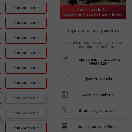
Копирование
InstaForex Loprais Team —
Серебряный призёр Ралли Дакар!
Копирование
Торгівельні інструменти
Копирование
Кращі інструменти для успішної
онлайн торгівлі на Forex
Копирование
Торгівельна платформа
MetaTrader
Копирование
Графіки онлайн
Копирование
Форекс-аналітика
Копирование
Демо рахунок Форекс
Копирование
Калькулятор трейдера
Копирование