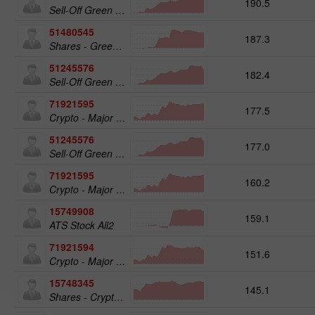
190.5
Sell-Off Green Energy 50
51480545
187.3
Shares - Green Energy 25
51245576
182.4
Sell-Off Green Energy 25
71921595
177.5
Crypto - Major crypto 50
51245576
177.0
Sell-Off Green Energy 25
71921595
160.2
Crypto - Major crypto 50
15749908
159.1
ATS Stock All2
71921594
151.6
Crypto - Major crypto 25
15748345
145.1
Shares - Crypto 50