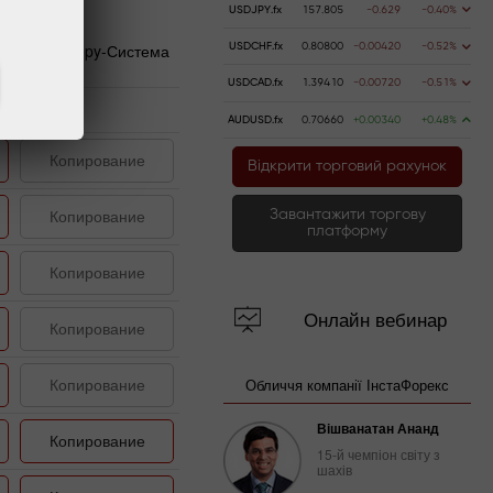
USDJPY.fx
157.805
-0.629
-0.40%
ForexCopy-Система
USDCHF.fx
0.80800
-0.00420
-0.52%
USDCAD.fx
1.39410
-0.00720
-0.51%
AUDUSD.fx
0.70660
+0.00340
+0.48%
Копирование
Відкрити торговий рахунок
Копирование
Завантажити торгову
платформу
Копирование
Онлайн вебинар
Копирование
Копирование
Обличчя компанії ІнстаФорекс
Вішванатан Ананд
Копирование
15-й чемпіон світу з
шахів