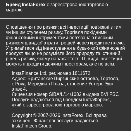
Бренд InstaForex
є зареєстрованою торговою
маркою
Сповіщення про ризики: всі інвестиції пов'язані з тим
чи іншим ступенем ризику. Торгівля похідними
фінансовими інструментами пов'язана з високим
ризиком швидкої втрати грошей через кредитне плече.
Утримайтеся від інвестування в будь-який фінансовий
продукт, якщо не розумієте його природу та істинний
рівень ризику, якому наражаєтеся. Ці види інвестицій
можуть підходити деяким інвесторам, але не всім.
InstaFinance Ltd, рег. номер 1811672
Адрес: Британские Виргинские острова, Тортола,
г. Роуд, Меридиан Плаза, строение Уотерс Эдж,
этаж 4.
Лицензия номер SIBA/L/14/1082 выдана BVI FSC
Послуги надаються під брендом ІнстаФорекс,
який є зареєстрованою торговою маркою.
Copyright © 2007-2026 InstaForex. Всі права
захищені. Фінансові послуги надаються
InstaFintech Group.