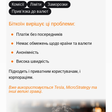
Комісії
Ліміти
Заморозки
Прив'язка до валют
Біткоїн вирішує ці проблеми:
Платіж без посередників
Немає обмежень щодо країни та валюти
Анонімність
Висока швидкість
Підходить і приватним користувачам, і
корпораціям.
Вже використовується Tesla, MicroStrategy та
інші великі гравці.