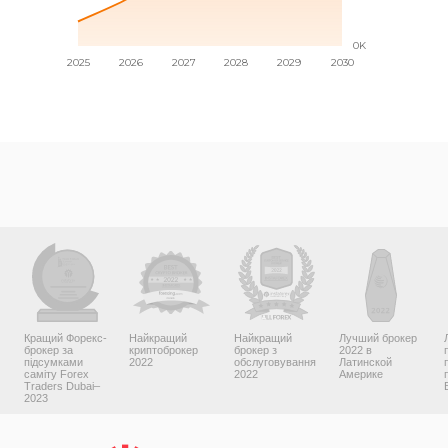
Кращий Форекс-
Найкращий
Найкращий
Лучший брокер
брокер за
криптоброкер
брокер з
2022 в
підсумками
2022
обслуговування
Латинской
саміту Forex
2022
Америке
Traders Dubai–
2023