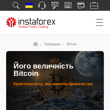
Трейдерам
Bitcoin
Його величність
Bitcoin
Криптовалюта, яка змінила правила гри