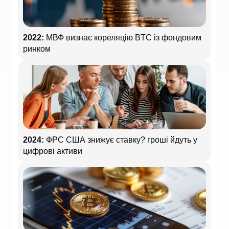
2022:
МВФ визнає кореляцію BTC із фондовим
ринком
2024:
ФРС США знижує ставку? гроші йдуть у
цифрові активи