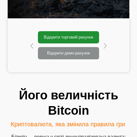
Відкрити торговий рахунок
Відкрити демо-рахунок
Його величність
Bitcoin
Криптовалюта, яка змінила правила гри
Біткоїн — перша у світі децентралізована валюта: