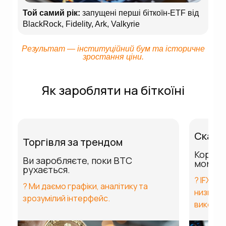
Той самий рік:
запущені перші біткоїн-ETF від
BlackRock, Fidelity, Ark, Valkyrie
Результат — інституційний бум та історичне
зростання ціни.
Як заробляти на біткоїні
Скаль
Торгівля за трендом
Коротк
Ви заробляєте, поки BTC
момен
рухається.
? IFXBIT
? Ми даємо графіки, аналітику та
низькою
зрозумілий інтерфейс.
виконан