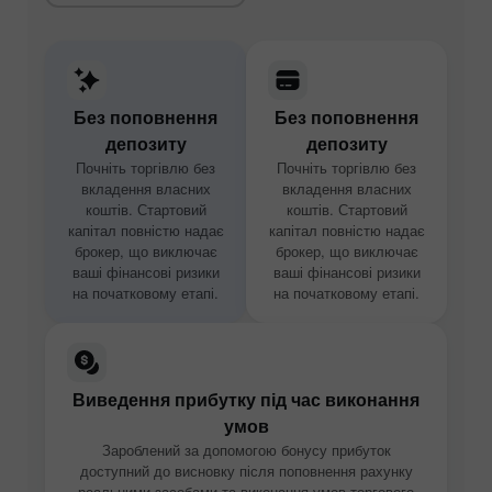
Без поповнення
Без поповнення
депозиту
депозиту
Почніть торгівлю без
Почніть торгівлю без
вкладення власних
вкладення власних
коштів. Стартовий
коштів. Стартовий
капітал повністю надає
капітал повністю надає
брокер, що виключає
брокер, що виключає
ваші фінансові ризики
ваші фінансові ризики
на початковому етапі.
на початковому етапі.
Виведення прибутку під час виконання
умов
Зароблений за допомогою бонусу прибуток
доступний до висновку після поповнення рахунку
реальними засобами та виконання умов торгового