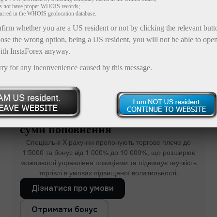
es not have proper WHOIS records;
curred in the WHOIS geolocation database.
firm whether you are a US resident or not by clicking the relevant but
ose the wrong option, being a US resident, you will not be able to ope
ith InstaForex anyway.
rry for any inconvenience caused by this message.
Бонус на депозит до x1000 до
суми поповнення
Спеціальні X-рахунки пропонують торгове плече до
1:5000 та бонус від 1 000% до 10 000%, що розширює
можливості управління позиціями та підвищує гнучкість
торгівлі в умовах підвищеної волатильності.
Дізнатися про умови
Отримати бонус