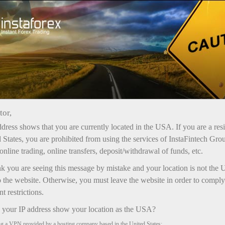
Акції
Бонуси
tor,
Бонуси ІнстаФорекс
dress shows that you are currently located in the USA. If you are a res
Бонуси відрізняються один від одного
 States, you are prohibited from using the services of InstaFintech Gro
максимальним розміром, умовами зарахування
online trading, online transfers, deposit/withdrawal of funds, etc.
на рахунок та використання у торгівлі.
nk you are seeing this message by mistake and your location is not the 
Прибуток, отриманий за допомогою будь-якого
 the website. Otherwise, you must leave the website in order to comply
бонусу, може бути виведений з рахунку без
 restrictions.
обмежень.
your IP address show your location as the USA?
ng a VPN provided by a hosting company based in the United States;