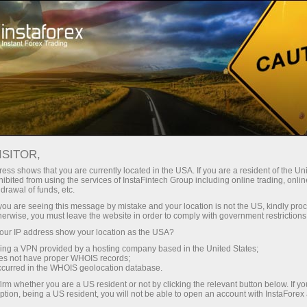
Початківцям
ISITOR,
Початківцям
ess shows that you are currently located in the USA. If you are a resident of the Uni
ibited from using the services of InstaFintech Group including online trading, online
drawal of funds, etc.
Ця сторінка призначена для тих, хто вирішив
k you are seeing this message by mistake and your location is not the US, kindly pro
присвятити себе онлайн-трейдингу на
herwise, you must leave the website in order to comply with government restrictions
фінансових ринках. Кожен з успішних
ur IP address show your location as the USA?
трейдерів колись був новачком і починав
sing a VPN provided by a hosting company based in the United States;
вивчати цю тему з азів. Тому ми зібрали
oes not have proper WHOIS records;
occurred in the WHOIS geolocation database.
найкорисніший матеріал для трейдерів-
початківців у зручному і зрозумілому
irm whether you are a US resident or not by clicking the relevant button below. If y
ption, being a US resident, you will not be able to open an account with InstaForex
форматі.