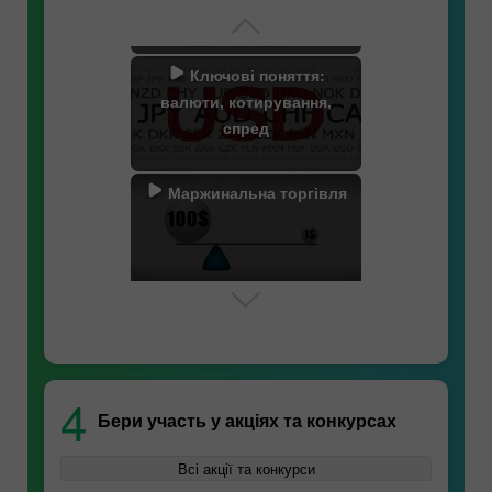
Ключові поняття:
валюти, котирування,
спред
Маржинальна торгівля
Лакі трейдер
Свопи
Снайпер
4
Бери участь у акціях та конкурсах
Технічний аналіз
Великий Шлях
Всі акції та конкурси