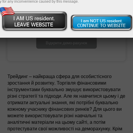
y for any inconvenience caused by this message.
Відкрити торговий рахунок
Відкрити демо-рахунок
Трейдинг – найкраща сфера для особистісного
зростання й розвитку. Торгівля фінансовими
інструментами буквально змушує використовувати
різні стратегії та підходи. Але як навчитися цьому і де
отримати актуальні знання, які потрібні буквально
кожному учаснику фінансових ринків? Для цього ви
можете використовувати різні навчальні та
аналітичні матеріали на цьому сайті, а потім
протестувати свої можливості на деморахунку. Крім