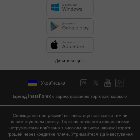
Дивитися ще...
Українська
Бренд InstaForex
є зареєстрованою торговою маркою
Сповіщення про ризики: всі інвестиції пов'язані з тим чи
іншим ступенем ризику. Торгівля похідними фінансовими
інструментами пов'язана з високим ризиком швидкої втрати
грошей через кредитне плече. Утримайтеся від інвестування
в будь-який фінансовий продукт, якщо не розумієте його