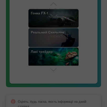
Ф'ючерси
Гонка FX-1
Реальний Скальпінг
Особливості валютних
пар
Лакі трейдер
Ключові поняття:
валюти, котирування,
Снайпер
спред
Великий Шлях
Маржинальна торгівля
Оцініть, будь ласка, якість інформації на даній
сторінці