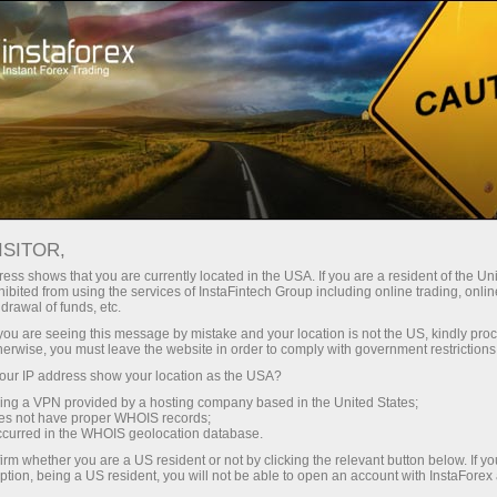
Швидке відкриття рахунку
Торгова платформа
очатківцям
Інвесторам
Партнерам
Промоа
ISITOR,
го
ess shows that you are currently located in the USA. If you are a resident of the Uni
ibited from using the services of InstaFintech Group including online trading, online
drawal of funds, etc.
k you are seeing this message by mistake and your location is not the US, kindly pro
herwise, you must leave the website in order to comply with government restrictions
ur IP address show your location as the USA?
ого літака
sing a VPN provided by a hosting company based in the United States;
oes not have proper WHOIS records;
occurred in the WHOIS geolocation database.
irm whether you are a US resident or not by clicking the relevant button below. If y
ption, being a US resident, you will not be able to open an account with InstaForex