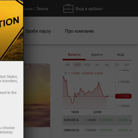
Поповнити / Зняти
Вхід в кабінет
кції
Зроби паузу
Про компанію
Валюти
Крипто
Акції
M5
M15
M30
H1
H4
D1
W1
C
1
.
1
5
5
8
0
0
.
0
0
0
0
0
0
.
0
0
%
ted States,
 transfers,
ceed to the
.
EURUSD.fx
1.15580
+0.00330
+0.29%
ou choose
GBPUSD.fx
1.34920
+0.00370
+0.27%
 anyway.