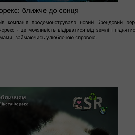
орекс: ближче до сонця
рів компанія продемонструвала новий брендовий аер
орекс - це можливість відірватися від землі і піднят
емами, займаючись улюбленою справою.
обличчям
ї ІнстаФорекс