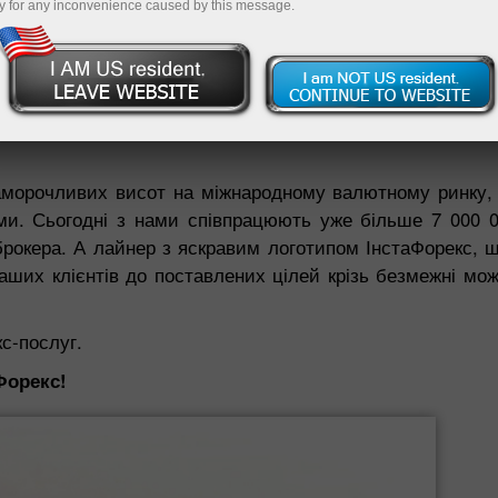
Пополнит
y for any inconvenience caused by this message.
ревершена якість, але і висока швидкість вашого трей
д силу кожному, хто готовий до тісної взаємовигідно
паморочливих висот на міжнародному валютному ринку, я
и. Сьогодні з нами співпрацюють уже більше 7 000 00
рокера. А лайнер з яскравим логотипом ІнстаФорекс, щ
аших клієнтів до поставлених цілей крізь безмежні мож
с-послуг.
Форекс!