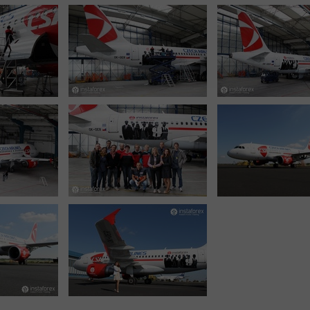
Відкрити
Відкрити
реальний
деморахунок
рахунок
Відкрити
Відкрити