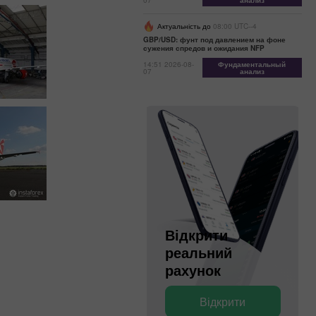
07
анализ
Актуальність до
08:00 UTC--4
GBP/USD: фунт под давлением на фоне
сужения спредов и ожидания NFP
14:51 2026-08-
Фундаментальный
07
анализ
Відкрити
Відкрити
реальний
деморахунок
рахунок
Відкрити
Відкрити