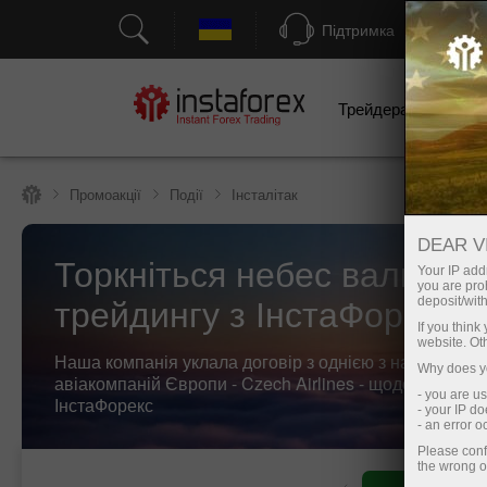
Підтримка
Трейдерам
П
Промоакції
Події
Інсталітак
DEAR V
Торкніться небес валютно
Your IP addr
you are proh
трейдингу з ІнстаФорекс!
deposit/with
If you thin
website. Ot
Наша компанія уклала договір з однією з найбільших
Why does yo
авіакомпаній Європи - Czech Airlines - щодо брендов
- you are u
ІнстаФорекс
- your IP d
- an error 
Please conf
the wrong o