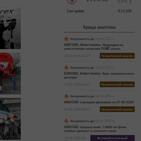
Краща аналітика
Актуальність до
13:00 UTC--4
GBP/USD. Smart money. Надеждам на
ужесточение политики FOMC конец
19:42 2026-08-07
Технический анализ
Актуальність до
13:00 UTC--4
EUR/USD. Smart money. Крах американского
доллара
19:22 2026-08-07
Технический анализ
Актуальність до
09:00 UTC--4
USD/CAD: сценарии динамики на 07.08.2026
15:46 2026-08-07
Технический анализ
Актуальність до
09:00 UTC--4
USD/CAD: прорыв ниже 1.4000 на фоне
слабых данных и сильного луни
15:25 2026-08-
Фундаментальный