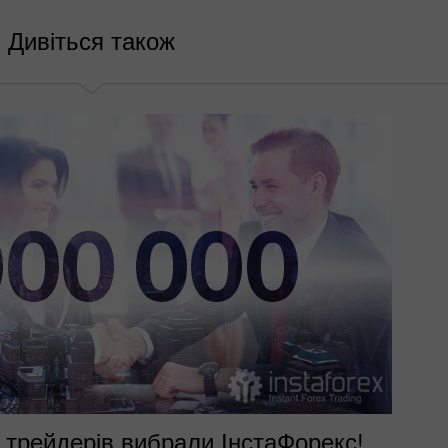
Дивіться також
 трейдерів вибрали ІнстаФорекс!