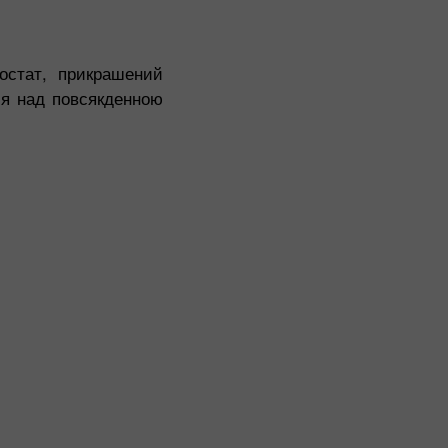
остат, прикрашений
ися над повсякденною