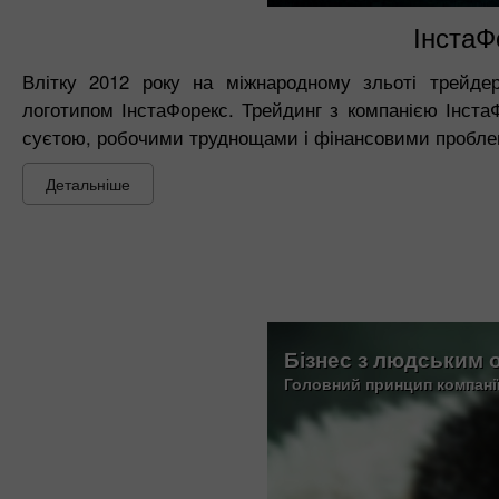
ІнстаФ
Влітку 2012 року на міжнародному зльоті трейде
логотипом ІнстаФорекс. Трейдинг з компанією ІнстаФ
суєтою, робочими труднощами і фінансовими пробл
Детальніше
Бізнес з людським 
Головний принцип компані