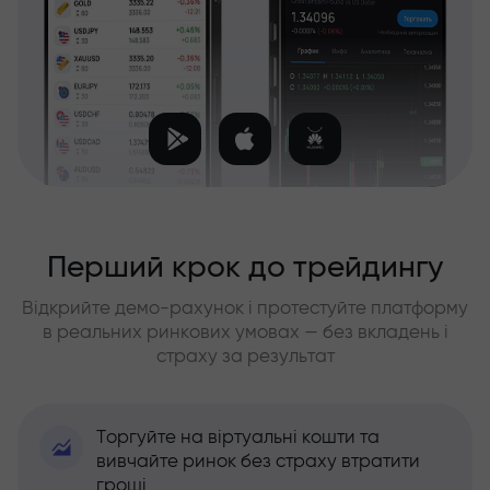
Перший крок до трейдингу
Відкрийте демо-рахунок і протестуйте платформу
в реальних ринкових умовах — без вкладень і
страху за результат
Торгуйте на віртуальні кошти та
вивчайте ринок без страху втратити
гроші