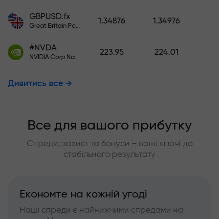
GBPUSD.fx
1.34876
1.34976
Great Britain Pound vs US Dollar
#NVDA
223.95
224.01
NVIDIA Corp Nasdaq Stock Exchange (Nasdaq) USD
Дивитись все
Все для вашого прибутку
Спреди, захист та бонуси – ваші ключі до
стабільного результату
Економте на кожній угоді
Наші спреди є найнижчими спредами на