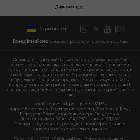
Дивитися ще...
Українська
Бренд InstaForex
є зареєстрованою торговою маркою
Сповіщення про ризики: всі інвестиції пов'язані з тим чи
іншим ступенем ризику. Торгівля похідними фінансовими
інструментами пов'язана з високим ризиком швидкої втрати
грошей через кредитне плече. Утримайтеся від інвестування
в будь-який фінансовий продукт, якщо не розумієте його
природу та істинний рівень ризику, якому наражаєтеся. Ці
види інвестицій можуть підходити деяким інвесторам, але не
всім.
InstaFinance Ltd, рег. номер 1811672
Адрес: Британские Виргинские острова, Тортола, г. Роуд,
Меридиан Плаза, строение Уотерс Эдж, этаж 4.
Лицензия номер SIBA/L/14/1082 выдана BVI FSC
Послуги надаються під брендом ІнстаФорекс, який є
зареєстрованою торговою маркою.
Copyright © 2007-2026 InstaForex. Всі права захищені.