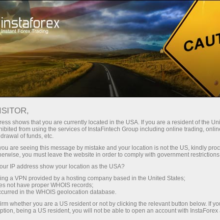
Мінімальні спреди - максимум
вигоди
ISITOR,
ess shows that you are currently located in the USA. If you are a resident of the Uni
Бонус 30% на кожен депозит
ibited from using the services of InstaFintech Group including online trading, online
З InstaForex ви отримуєте доступ
drawal of funds, etc.
до дійсно конкурентних
k you are seeing this message by mistake and your location is not the US, kindly pro
можливостей: кредитне плече до
herwise, you must leave the website in order to comply with government restrictions
1:5000, одні з найкращих
ur IP address show your location as the USA?
Швидкість
спредів та комісій на ринку, а
sing a VPN provided by a hosting company based in the United States;
також привабливі умови для
oes not have proper WHOIS records;
у трейдингу і на трасі
occurred in the WHOIS geolocation database.
торгівлі акціями та індексами
irm whether you are a US resident or not by clicking the relevant button below. If y
ption, being a US resident, you will not be able to open an account with InstaForex
Ваш особистий джекпот подарунків
Ми розробили бонусну систему,