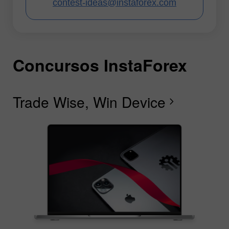
contest-ideas@instaforex.com
Concursos InstaForex
C
C
C
C
C
C
I
Trade Wise, Win Device
C
Fe
F
R
L
S
G
chevron_right