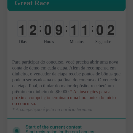
Great Race
1
2
0
9
1
1
0
1
:
:
:
0
0
-
0
0
0
-
2
Dias
Horas
Minutos
Segundos
Para participar do concurso, você precisa abrir uma nova
conta de demo em cada etapa. Além da recompensa em
dinheiro, o vencedor da etapa recebe pontos de bônus que
podem ser usados na etapa final do concurso. O vencedor
da etapa final, o titular do maior depósito, receberá um
prêmio em dinheiro de $6.000.
* As inscrições para a
próxima competição terminam uma hora antes do início
do concurso.
* A competição é feita no horário terminal
Start of the current contest
Start registration for the next contest