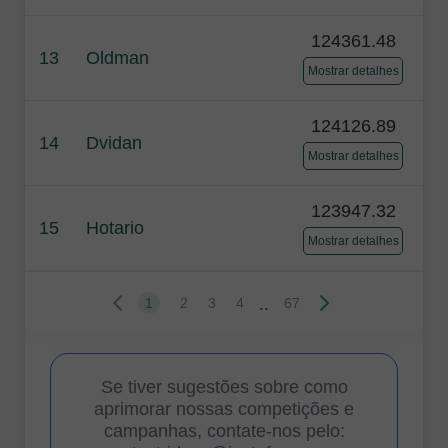
124361.48
13
Oldman
Mostrar detalhes
124126.89
14
Dvidan
Mostrar detalhes
123947.32
15
Hotario
Mostrar detalhes
..
1
2
3
4
67
Se tiver sugestões sobre como
aprimorar nossas competições e
campanhas, contate-nos pelo: