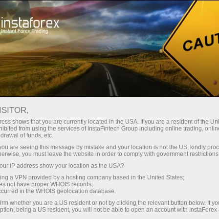
Campanhas
Concursos
Great Race
ISITOR,
Great Race
ess shows that you are currently located in the USA. If you are a resident of the Uni
ibited from using the services of InstaFintech Group including online trading, online
drawal of funds, etc.
A InstaForex Great Race é um dos concursos
k you are seeing this message by mistake and your location is not the US, kindly pro
mais populares entre as contas demo! Inclui
herwise, you must leave the website in order to comply with government restrictions
quatro etapas e a final com o prêmio total $
ur IP address show your location as the USA?
55.000.
sing a VPN provided by a hosting company based in the United States;
oes not have proper WHOIS records;
occurred in the WHOIS geolocation database.
Register
irm whether you are a US resident or not by clicking the relevant button below. If y
ption, being a US resident, you will not be able to open an account with InstaForex