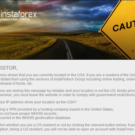
Campagnes
Evénements
7 000 000 — un nombre porte-bonheur!
ISITOR,
PLUS DE 7 000 000
ess shows that you are currently located in the USA. If you are a resident of the Uni
ibited from using the services of InstaFintech Group including online trading, online
TRADERS ONT CHOISI
drawal of funds, etc.
INSTAFOREX!
k you are seeing this message by mistake and your location is not the US, kindly pro
herwise, you must leave the website in order to comply with government restrictions
ur IP address show your location as the USA?
sing a VPN provided by a hosting company based in the United States;
oes not have proper WHOIS records;
Ouvrir un compte de trading
occurred in the WHOIS geolocation database.
irm whether you are a US resident or not by clicking the relevant button below. If y
Ouvrir un compte de
ption, being a US resident, you will not be able to open an account with InstaForex