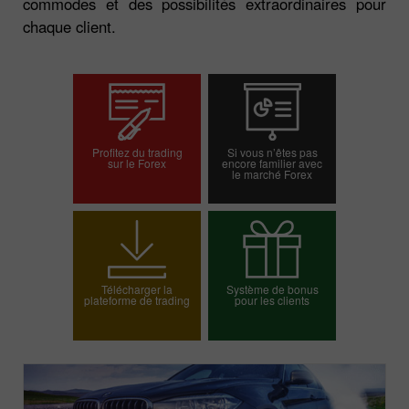
commodes et des possibilités extraordinaires pour
chaque client.
Profitez du trading
Si vous n’êtes pas
sur le Forex
encore familier avec
le marché Forex
Ouvrir un compte
Ouvrir un compte réel
démo
Télécharger la
Système de bonus
plateforme de trading
pour les clients
Choisissez votre
bonus