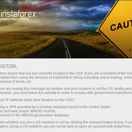
Campagnes
Evénements
ISITOR,
Projets promotionnels
ess shows that you are currently located in the USA. If you are a resident of the Uni
ibited from using the services of InstaFintech Group including online trading, online
de la société
drawal of funds, etc.
k you are seeing this message by mistake and your location is not the US, kindly pro
InstaForex
herwise, you must leave the website in order to comply with government restrictions
ur IP address show your location as the USA?
sing a VPN provided by a hosting company based in the United States;
Dans cette section, vous pouvez voir différents
oes not have proper WHOIS records;
matériaux promo de InstaForex courtier
occurred in the WHOIS geolocation database.
international qui sont d'intérêt pour les clients et
irm whether you are a US resident or not by clicking the relevant button below. If y
fournir plus d'informations sur l'activité
ption, being a US resident, you will not be able to open an account with InstaForex