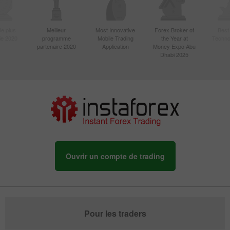
le plus
Meilleur
Most Innovative
Forex Broker of
Best
sie 2020
programme
Mobile Trading
the Year at
Techno
partenaire 2020
Application
Money Expo Abu
Dhabi 2025
Ouvrir un compte de trading
Pour les traders