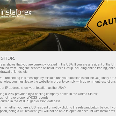
À propos de la société InstaForex
Règlement
ISITOR,
Licences et
ess shows that you are currently located in the USA. If you are a resident of the Uni
ibited from using the services of InstaFintech Group including online trading, online
réglementations
drawal of funds, etc.
k you are seeing this message by mistake and your location is not the US, kindly pro
herwise, you must leave the website in order to comply with government restrictions
Le Groupe d’entreprises InstaFintech travaille
ur IP address show your location as the USA?
dans l’industrie Forex depuis 2007, et au cours
sing a VPN provided by a hosting company based in the United States;
de cette période il a réussi à occuper des
oes not have proper WHOIS records;
positions solides en devenant leader du
occurred in the WHOIS geolocation database.
marché et innovateur dans le domaine de
irm whether you are a US resident or not by clicking the relevant button below. If y
ption, being a US resident, you will not be able to open an account with InstaForex
l’information technologique. La prestation des