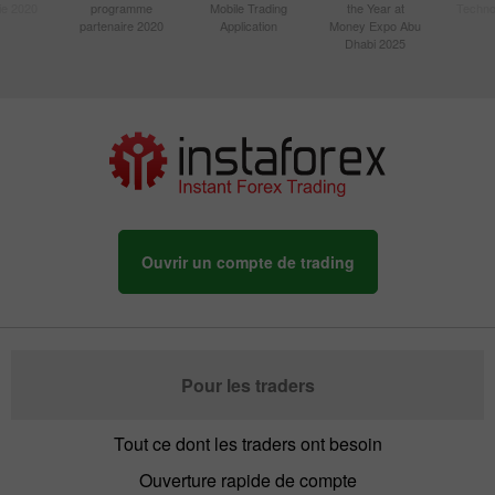
sie 2020
programme
Mobile Trading
the Year at
Techno
partenaire 2020
Application
Money Expo Abu
Dhabi 2025
Ouvrir un compte de trading
Pour les traders
Tout ce dont les traders ont besoin
Ouverture rapide de compte