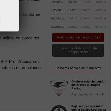
USDJPY.fx
157.805
-0.629
-0.40%
USDCHF.fx
0.80800
-0.00420
-0.52%
a em cripto, conforme
USDCAD.fx
1.39410
-0.00720
-0.51%
AUDUSD.fx
0.70660
+0.00340
+0.48%
 sólida de parceiros,
Abrir conta de negociação
Baixar a plataforma de
negociação
 VIP Pro. A cada seis
nefícios diferenciados
Parceiros oficiais da InstaForex
O futuro está chegando -
InstaForex e Dragon
Racing
A equipe da Fórmula - E
Seja sempre o primeiro
com a Equipe Loprais da