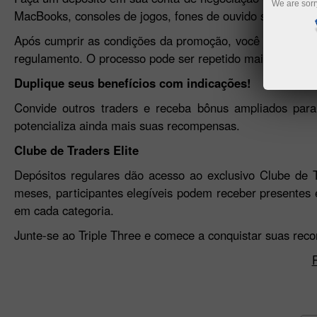
We are sorr
MacBooks, consoles de jogos, fones de ouvido sem fio de
Após cumprir as condições da promoção, você poderá so
regulamento. O processo pode ser repetido mais de uma 
Duplique seus benefícios com indicações!
Convide outros traders e receba bônus ampliados para
potencializa ainda mais suas recompensas.
Clube de Traders Elite
Depósitos regulares dão acesso ao exclusivo Clube de T
meses, participantes elegíveis podem receber presentes 
em cada categoria.
Junte-se ao Triple Three e comece a conquistar suas re