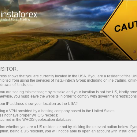
 instanânea da conta
Plataforma de negociação
ra Iniciantes
Para Investidores
Para Parceiros
Campa
X:
ISITOR,
Abrir conta demo
PÓSITOS
ess shows that you are currently located in the USA. If you are a resident of the Uni
ibited from using the services of InstaFintech Group including online trading, online
drawal of funds, etc.
k you are seeing this message by mistake and your location is not the US, kindly pro
herwise, you must leave the website in order to comply with government restrictions
 — um programa exclusivo de recompensas premium para trad
ur IP address show your location as the USA?
sing a VPN provided by a hosting company based in the United States;
peciais.
oes not have proper WHOIS records;
occurred in the WHOIS geolocation database.
exclusivas!
irm whether you are a US resident or not by clicking the relevant button below. If y
ption, being a US resident, you will not be able to open an account with InstaForex
s presentes desejados no catálogo premium, que inclui os 