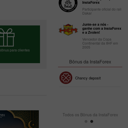
InstaForex
Participante oficial do rali
Dakar
Junte-se a nós -
ganhe com a InstaForex
e a Zvolen!
Vencedor da Copa
Continental da IIHF em
2005
bônus para clientes
Bônus da InstaForex
a o seu bônus
Bônus de 30%
Chancy deposit
Bônus do Clube da
InstaForex
Todos os Bônus da InstaForex