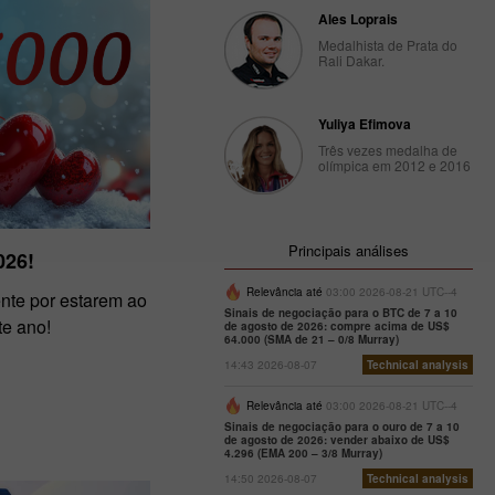
Ales Loprais
Medalhista de Prata do
Rali Dakar.
Yuliya Efimova
Três vezes medalha de
olímpica em 2012 e 2016
Principais análises
026!
Relevância até
03:00 2026-08-21 UTC--4
te por estarem ao
Sinais de negociação para o BTC de 7 a 10
te ano!
de agosto de 2026: compre acima de US$
64.000 (SMA de 21 – 0/8 Murray)
14:43 2026-08-07
Technical analysis
Relevância até
03:00 2026-08-21 UTC--4
Sinais de negociação para o ouro de 7 a 10
de agosto de 2026: vender abaixo de US$
4.296 (EMA 200 – 3/8 Murray)
14:50 2026-08-07
Technical analysis