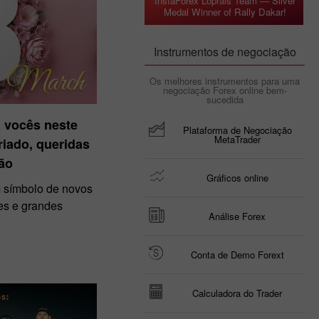
InstaForex Loprais Team — Silver
Medal Winner of Rally Dakar!
Instrumentos de negociação
Os melhores instrumentos para uma
negociação Forex online bem-
sucedida
 vocês neste
Plataforma de Negociação
MetaTrader
eriado, queridas
ão
Gráficos online
m símbolo de novos
es e grandes
Análise Forex
Conta de Demo Forext
Calculadora do Trader