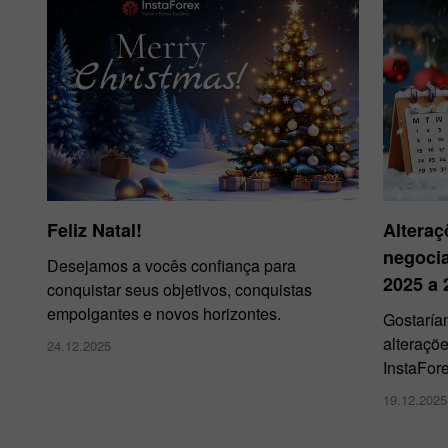
Feliz Natal!
Alteraç
negoci
Desejamos a vocês confiança para
2025 a 
conquistar seus objetivos, conquistas
empolgantes e novos horizontes.
Gostaría
alteraçõ
24.12.2025
InstaFore
19.12.2025