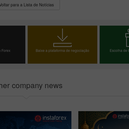
Voltar para a Lista de Notícias
 Forex
Baixe a plataforma de negociação
Escolha de 
emo
Escolh
Bônus de 30%
Chancy deposit
her company news
Bônus do Clube da
InstaForex