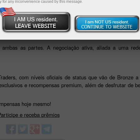
y for any inconvenience caused by this message.
 alta qualidade, vouchers de viagem ou até criptomoedas.
licitar sua recompensa — entregue em sua casa ou creditad
vez, de acordo com as regras do programa.
 ambas as partes. A negociação ativa, aliada a uma rede
raders, com níveis oficiais de status que vão de Bronze a
exclusivos e recompensas premium, além de desfrutar de be
compensas hoje mesmo!
Participe e receba prêmios