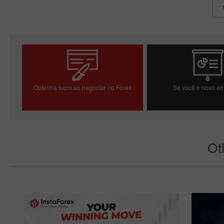
Obtenha lucro ao negociar no Forex
Se você é novo em
Abrir conta de negociação
Abrir conta d
Ot