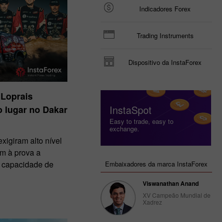
Indicadores Forex
Trading Instruments
Dispositivo da InstaForex
 Loprais
InstaSpot
 lugar no Dakar
Easy to trade, easy to
exchange.
xigiram alto nível
am à prova a
 a capacidade de
Embaixadores da marca InstaForex
Viswanathan Anand
XV Campeão Mundial de
Xadrez