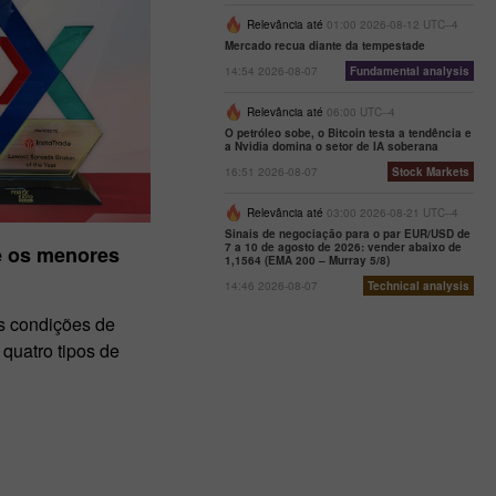
Relevância até
01:00 2026-08-12 UTC--4
Mercado recua diante da tempestade
14:54 2026-08-07
Fundamental analysis
Relevância até
06:00 UTC--4
O petróleo sobe, o Bitcoin testa a tendência e
a Nvidia domina o setor de IA soberana
16:51 2026-08-07
Stock Markets
Relevância até
03:00 2026-08-21 UTC--4
Sinais de negociação para o par EUR/USD de
7 a 10 de agosto de 2026: vender abaixo de
e os menores
1,1564 (EMA 200 – Murray 5/8)
14:46 2026-08-07
Technical analysis
as condições de
 quatro tipos de