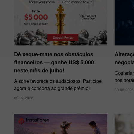
Dê xeque-mate nos obstáculos
Alteraç
financeiros — ganhe US$ 5.000
negocia
neste mês de julho!
Gostaría
nos horá
A sorte favorece os audaciosos. Participe
agora e concorra ao grande prêmio!
30.06.2026
02.07.2026