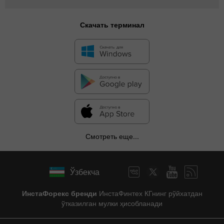
Скачать терминал
Смотреть еще...
Ўзбекча
ИнстаФорекс бренди
ИнстаФинтех КГнинг рўйхатдан
ўтказилган мулки ҳисобланади