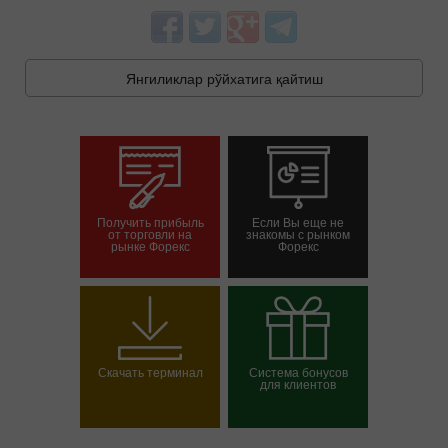
Янгиликлар рўйхатига қайтиш
Получить прибыль
Если Вы еще не
от торговли на
знакомы с рынком
рынке Форекс
Форекс
Савдо ҳисоб-
Демо-ҳисоб-варағини
варағини очиш
очиш
Скачать терминал
Система бонусов
для клиентов