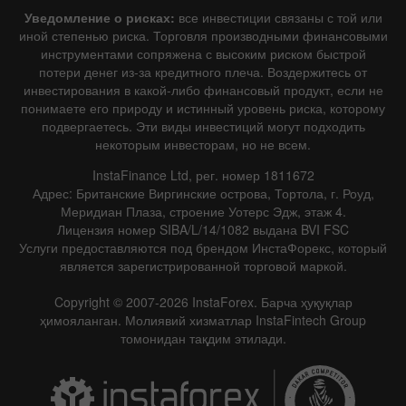
Уведомление о рисках:
все инвестиции связаны с той или
иной степенью риска. Торговля производными финансовыми
инструментами сопряжена с высоким риском быстрой
потери денег из-за кредитного плеча. Воздержитесь от
инвестирования в какой-либо финансовый продукт, если не
понимаете его природу и истинный уровень риска, которому
подвергаетесь. Эти виды инвестиций могут подходить
некоторым инвесторам, но не всем.
InstaFinance Ltd, рег. номер 1811672
Адрес: Британские Виргинские острова, Тортола, г. Роуд,
Меридиан Плаза, строение Уотерс Эдж, этаж 4.
Лицензия номер SIBA/L/14/1082 выдана BVI FSC
Услуги предоставляются под брендом ИнстаФорекс, который
является зарегистрированной торговой маркой.
Copyright © 2007-2026 InstaForex. Барча ҳуқуқлар
ҳимояланган. Молиявий хизматлар InstaFintech Group
томонидан тақдим этилади.