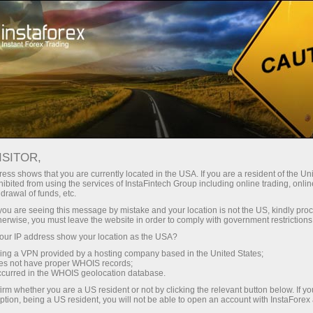
О компании
Компания янгиликлари
TRIPLE THREE — ПОДАРКИ
ISITOR,
ПРЕМИУМ-КЛАССА ЗА
ess shows that you are currently located in the USA. If you are a resident of the Uni
ibited from using the services of InstaFintech Group including online trading, online
ДЕПОЗИТ!
drawal of funds, etc.
k you are seeing this message by mistake and your location is not the US, kindly pro
herwise, you must leave the website in order to comply with government restrictions
ur IP address show your location as the USA?
sing a VPN provided by a hosting company based in the United States;
и очиш
oes not have proper WHOIS records;
occurred in the WHOIS geolocation database.
irm whether you are a US resident or not by clicking the relevant button below. If y
и очиш
ption, being a US resident, you will not be able to open an account with InstaForex