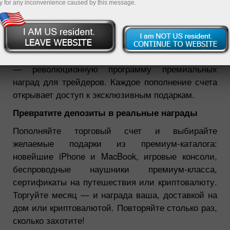
y for any inconvenience caused by this message.
27.02.2026 04:19 PM
InstaForex с радостью представляет Triple Three
— революционную программу премиальных
наград для трейдеров. Каждое пополнение счета
открывает доступ к эксклюзивным подаркам.
Превратите депозиты в реальные награды
Пополняйте торговый счет и выбирайте
желаемые подарки из премиум-каталога:
новейшие iPhone и MacBook, игровые консоли,
беспроводные наушники премиум-класса,
сертификаты на путешествия или криптовалюту.
Торгуйте месяц — и награда ваша, доставкой на
дом или криптовалютой. Повторяйте столько раз,
сколько захотите!