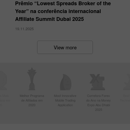
Prêmio “Lowest Spreads Broker of the
Year” na conferência internacional
Affiliate Summit Dubai 2025
19.11.2025
View more
a Mais
Melhor Programa
Most Innovative
Corretora Forex
Best
Ásia em
de Afiliados em
Mobile Trading
do Ano na Money
Techno
20
2020
Application
Expo Abu Dhabi
2025