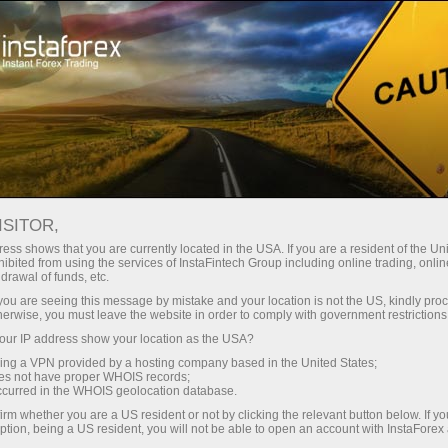
Sobre a InstaForex
Notícias da Empresa
EQUIPE LOPRAIS FICA EM
ISITOR,
TERCEIRO LUGAR NO
ess shows that you are currently located in the USA. If you are a resident of the Uni
ibited from using the services of InstaFintech Group including online trading, online
DAKAR 2025
drawal of funds, etc.
k you are seeing this message by mistake and your location is not the US, kindly pro
herwise, you must leave the website in order to comply with government restrictions
ur IP address show your location as the USA?
sing a VPN provided by a hosting company based in the United States;
iação
oes not have proper WHOIS records;
occurred in the WHOIS geolocation database.
irm whether you are a US resident or not by clicking the relevant button below. If y
o
ption, being a US resident, you will not be able to open an account with InstaForex