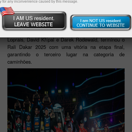
y for any inconvenience caused by this message.
04.02.2025 01:55 PM
A InstaTrade Loprais Team De Rooy FPT, com Aleš
Loprais, David Křípal e Darek Rodewald, terminou o
Rali Dakar 2025 com uma vitória na etapa final,
garantindo o terceiro lugar na categoria de
caminhões.