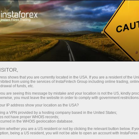
oản ngay lập tức
Tải nền tảng giao dịch Metatrader
 người mới bắt
Dành cho nhà đầu
Dành cho đối tác
Các chiế
đầu
tư
 đẹp Miss Insta Asia 2017
A ASIA
ISITOR,
ở tài khoản demo
ess shows that you are currently located in the USA. If you are a resident of the Uni
ibited from using the services of InstaFintech Group including online trading, online
drawal of funds, etc.
đã kết thúc vào ngày 1 tháng 10 năm 2017. Các người đẹp đ
k you are seeing this message by mistake and your location is not the US, kindly pro
herwise, you must leave the website in order to comply with government restrictions
ur IP address show your location as the USA?
hứng nhận giải thưởng từ InstaForex và chia sẻ tổng giải 
sing a VPN provided by a hosting company based in the United States;
oes not have proper WHOIS records;
 năm 2017 đã được bình chọn bởi cuộc bình chọn Miss Ins
occurred in the WHOIS geolocation database.
irm whether you are a US resident or not by clicking the relevant button below. If y
ption, being a US resident, you will not be able to open an account with InstaForex