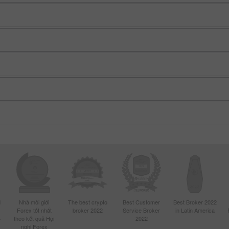
Demo
Thực
Mở
Mở
d
Nhà môi giới
The best crypto
Best Customer
Best Broker 2022
Forex tốt nhất
broker 2022
Service Broker
in Latin America
4
theo kết quả Hội
2022
nghị Forex