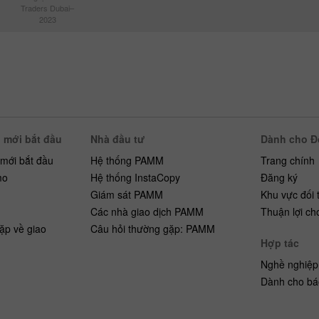
Traders Dubai–
2023
 mới bắt đầu
Nhà đầu tư
Dành cho Đố
 mới bắt đầu
Hệ thống PAMM
Trang chính
mo
Hệ thống InstaCopy
Đăng ký
h
Giám sát PAMM
Khu vực đối 
Các nhà giao dịch PAMM
Thuận lợi ch
ặp về giao
Câu hỏi thường gặp: PAMM
Hợp tác
Nghề nghiệp
Dành cho bá