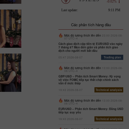
Các phân tích hàng đầu
Mức độ tương thích lên đến
23:00 2026-08-
07 UTC--4
Cách giao dịch cặp tiền tệ EUR/USD vào ngày
7 tháng 8? Mẹo đơn giản và phân tích giao
dịch cho người mới bắt đầu
05:47 2026-08-07
Trading plan
Mức độ tương thích lên đến
13:00 2026-08-
08 UTC--4
GBP/USD – Phân tích Smart Money: Kỳ vọng
về việc FOMC tiếp tục thắt chặt chính sách
vẫn ở mức thấp
19:43 2026-08-07
Technical analysis
Mức độ tương thích lên đến
13:00 2026-08-
08 UTC--4
EUR/USD – Phân tích Smart Money: Đồng USD
tiếp tục suy yếu
19:43 2026-08-07
Technical analysis