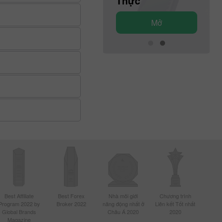
Demo
Thực
Mở
Mở
Best Affiliate
Best Forex
Nhà môi giới
Chương trình
Program 2022 by
Broker 2022
năng động nhất ở
Liên kết Tốt nhất
Global Brands
Châu Á 2020
2020
Magazine