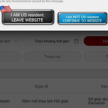
y for any inconvenience caused by this message.
Nạp tiề
ao dịch
Chọn khoảng thời gian
Đặt
Tháng này
T
Ngày lễ
Sàn
Sở giao dị
lestin
Năm mới theo lịch Hồi giáo
Ramallah