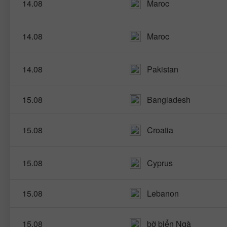
14.08
Maroc
14.08
Maroc
14.08
Pakistan
15.08
Bangladesh
15.08
Croatia
15.08
Cyprus
15.08
Lebanon
15.08
bờ biển Ngà