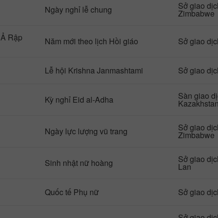
Sở giao dị
Ngày nghỉ lễ chung
Zimbabwe
 Ả Rập
Năm mới theo lịch Hồi giáo
Sở giao dị
Lễ hội Krishna Janmashtami
Sở giao dị
Sàn giao d
Kỳ nghỉ Eid al-Adha
Kazakhsta
Sở giao dị
Ngày lực lượng vũ trang
Zimbabwe
Sở giao dị
Sinh nhật nữ hoàng
Lan
Quốc tế Phụ nữ
Sở giao dị
Mở tài khoản
Mở tài khoản
Sở giao dị