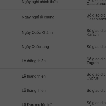
Ngày nghỉ chính thức
Demo
Thực
Casablanc
Mở
Mở
Sở giao dị
Ngày nghỉ lễ chung
Casablanc
Sở giao dị
Ngày Quốc Khánh
Karachi
Ngày Quốc tang
Sở giao dị
Sở giao dị
Lễ thăng thiên
Zagreb
Sở giao dị
Lễ thăng thiên
Cyprus
Lễ thăng thiên
Sở giao dị
Sở giao dị
Lễ Đức mẹ lên trời