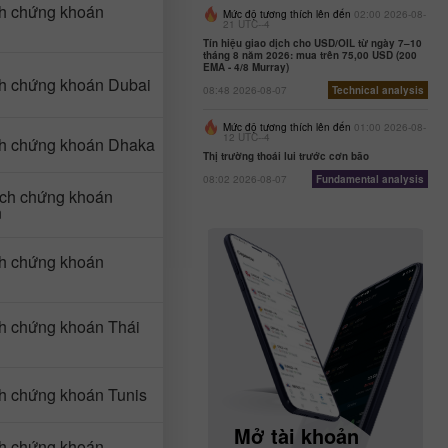
ch chứng khoán
Mức độ tương thích lên đến
02:00 2026-08-
21 UTC--4
Tín hiệu giao dịch cho USD/OIL từ ngày 7–10
tháng 8 năm 2026: mua trên 75,00 USD (200
EMA - 4/8 Murray)
ch chứng khoán Dubai
08:48 2026-08-07
Technical analysis
Mức độ tương thích lên đến
01:00 2026-08-
12 UTC--4
ch chứng khoán Dhaka
Thị trường thoái lui trước cơn bão
08:02 2026-08-07
Fundamental analysis
ịch chứng khoán
n
ch chứng khoán
ch chứng khoán Thái
ch chứng khoán Tunis
Mở tài khoản
Mở tài khoản
ch chứng khoán