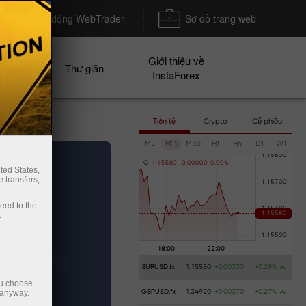
Khởi động WebTrader
Sơ đồ trang web
Giới thiệu về
n dịch
Thư giãn
InstaForex
Tiền tệ
Crypto
Cổ phiếu
M5
M15
M30
H1
H4
D1
W1
C
1
.
1
5
5
8
0
0
.
0
0
0
0
0
0
.
0
0
%
ted States,
 transfers,
ceed to the
.
EURUSD.fx
1.15580
+0.00330
+0.29%
ou choose
 anyway.
GBPUSD.fx
1.34920
+0.00370
+0.27%