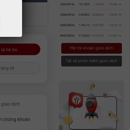
USDJPY.fx
157.805
-0.629
-0.40%
n gửi
Rút tiền
USDCHF.fx
0.80800
-0.00420
-0.52%
USDCAD.fx
1.39410
-0.00720
-0.51%
AUDUSD.fx
0.70660
+0.00340
+0.48%
Mở tài khoản giao dịch
 lại bộ lọc
Tải về phần mềm giao dịch
háng tới
 giao dịch
ch chứng khoán