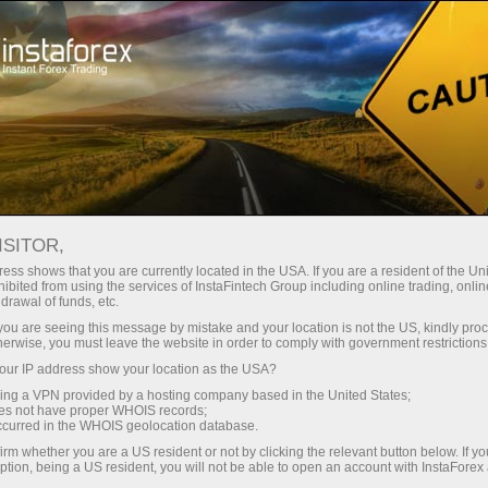
oản ngay lập tức
Tải nền tảng giao dịch Metatrader
 người mới bắt
Dành cho nhà đầu
Dành cho đối tác
Các chiế
đầu
tư
tế
ISITOR,
ess shows that you are currently located in the USA. If you are a resident of the Uni
ibited from using the services of InstaFintech Group including online trading, online
drawal of funds, etc.
h các
k you are seeing this message by mistake and your location is not the US, kindly pro
hép họ dự
herwise, you must leave the website in order to comply with government restrictions
ể và kịp
ur IP address show your location as the USA?
 mở với
sing a VPN provided by a hosting company based in the United States;
định quốc
oes not have proper WHOIS records;
 hiển thị
occurred in the WHOIS geolocation database.
irm whether you are a US resident or not by clicking the relevant button below. If y
ption, being a US resident, you will not be able to open an account with InstaForex