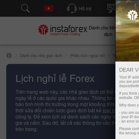
Hỗ trợ
Mở tài kh
Dành cho Nhà giao
Cho
dịch
Dành cho nhà giao dịch
Phân tích ngoại hối
Ngày lễ quốc 
DEAR V
Lịch nghỉ lễ Forex
Your IP addr
you are proh
deposit/with
Trên trang web này, các nhà giao dịch có thể tìm thấy lịc
If you thin
ngày lễ ở các quốc gia khác nhau. Thông tin này cho p
website. Ot
báo tình hình thị trường trong một khoảng thời gian cụ th
Why does yo
thời sửa đổi chiến lược giao dịch bất kể
loại tài khoản
đã
- you are u
công ty. Để xem lịch và danh sách các ngày lễ, hãy chỉ 
- your IP d
gia và năm. Sau đó, tất cả các thông tin cần thiết sẽ được
- an error 
trên trang.
Please conf
the wrong o