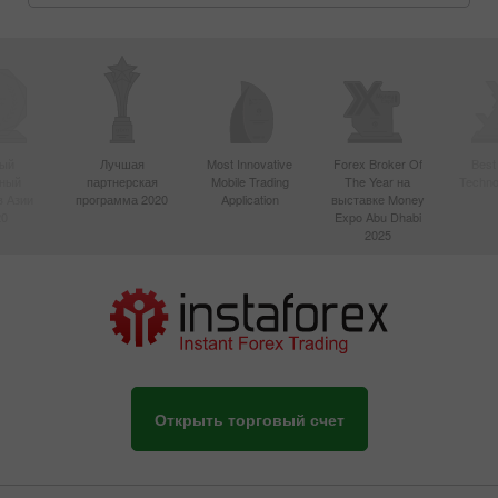
ый
Лучшая
Most Innovative
Forex Broker Of
Best
вный
партнерская
Mobile Trading
The Year на
Techno
в Азии
программа 2020
Application
выставке Money
20
Expo Abu Dhabi
2025
Открыть торговый счет