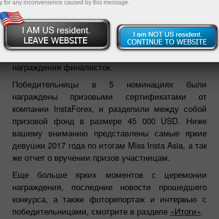
y for any inconvenience caused by this message.
1 октября 2017 года завершился 8 сезон
международного конкурса красоты Miss Insta Asia.
В преддверии Нового Года состоялась церемония
награждения финалисток.
Победительницы в 5 номинациях были
награждены призовыми сертификатами от
компании InstaForex, и разделили между собой
призовой фонд в размере 45 000 USD. Ниже
вашему вниманию представлены самые яркие
девушки 2017 года по итогам Miss Insta Asia, а так
же отчет о вручении призов участницам.
Еще больше ярких моментов с церемонии
награждения, последние новости прошедшего
конкурса, а также фоторепортаж и интервью с
победительницами, смотрите в разделе
«Итоги»
.