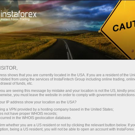
Промоакции
Конкурсы
Мисс ИнстаФорекс
КОНКУРС КРАСОТЫ «MISS INSTA ASIA - 2017»
ISITOR,
КОНКУРС КРАСОТЫ «MISS
ess shows that you are currently located in the USA. If you are a resident of the Uni
ibited from using the services of InstaFintech Group including online trading, online
INSTA ASIA - 2017»
drawal of funds, etc.
k you are seeing this message by mistake and your location is not the US, kindly pro
herwise, you must leave the website in order to comply with government restrictions
ur IP address show your location as the USA?
Открыть торговый счет
sing a VPN provided by a hosting company based in the United States;
oes not have proper WHOIS records;
occurred in the WHOIS geolocation database.
Открыть демосчет
irm whether you are a US resident or not by clicking the relevant button below. If y
ption, being a US resident, you will not be able to open an account with InstaForex