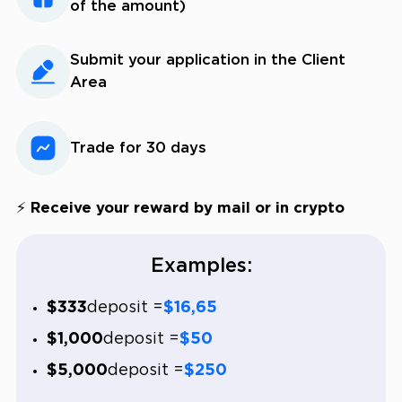
of the amount)
Submit your application in the Client
Area
Trade for 30 days
⚡ Receive your reward by mail or in crypto
Examples:
$333
deposit =
$16,65
$1,000
deposit =
$50
$5,000
deposit =
$250