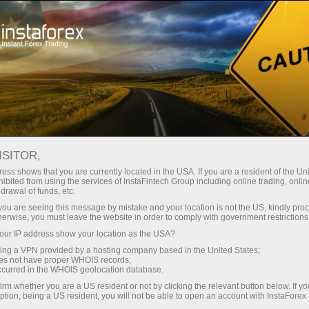
Kempen
Peraduan
Miss InstaForex
Pertandingan kecantikan Miss Insta Asia 2017
ISITOR,
PERTANDINGAN
ess shows that you are currently located in the USA. If you are a resident of the Uni
ibited from using the services of InstaFintech Group including online trading, online
KECANTIKAN MISS INSTA
drawal of funds, etc.
ASIA 2017
k you are seeing this message by mistake and your location is not the US, kindly pro
herwise, you must leave the website in order to comply with government restrictions
ur IP address show your location as the USA?
sing a VPN provided by a hosting company based in the United States;
oes not have proper WHOIS records;
Buka akaun perdagangan
occurred in the WHOIS geolocation database.
irm whether you are a US resident or not by clicking the relevant button below. If y
ption, being a US resident, you will not be able to open an account with InstaForex
Buka akaun demo