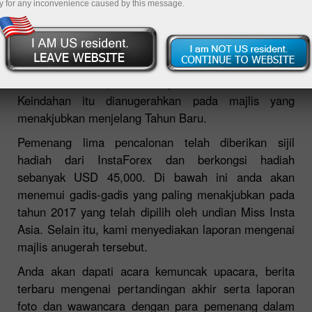
y for any inconvenience caused by this message.
Musim ke-8 pertandingan kecantikan antarabangsa,
Miss Insta Asia, berakhir pada 1 Oktober 2017.
Keindahan itu dianugerahkan pada majlis yang
menakjubkan menjelang Tahun Baru.
Pemenang lima pencalonan telah diberikan sijil
hadiah dari InstaForex dan berkongsi hadiah
sebanyak USD 45,000. Di bawah ini anda akan
menemui gadis-gadis yang paling menakjubkan pada
tahun 2017 yang telah dipilih oleh undian Miss Insta
Asia. Selain itu, kami menyediakan laporan mengenai
majlis anugerah tersebut.
Anda akan dapati acara kemuncak upacara, berita
terbaru mengenai pertandingan akhir serta laporan
foto dan wawancara dengan para pemenang dalam