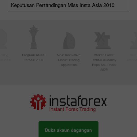
Keputusan Pertandingan Miss Insta Asia 2010
Paling
Program Afiliasi
Most Innovative
Broker Forex
Best
sia 2020
Terbaik 2020
Mobile Trading
Terbaik di Money
Techno
Application
Expo Abu Dhabi
2025
Buka akaun dagangan