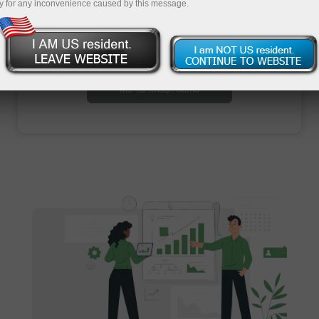
y for any inconvenience caused by this message.
Mở tài khoản giao dịch
Mở tài khoản demo