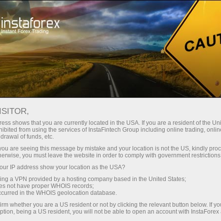
Dành cho người mới bắt đầu
Đào tạo
ISITOR,
ess shows that you are currently located in the USA. If you are a resident of the Uni
Khóa đào tạo InstaForex cho
ibited from using the services of InstaFintech Group including online trading, online
người mới bắt đầu
drawal of funds, etc.
k you are seeing this message by mistake and your location is not the US, kindly pro
herwise, you must leave the website in order to comply with government restrictions
Bạn vừa mới đi sâu vào thế giới ngoại hối? Đừng
bỏ lỡ ưu đãi của chúng tôi! Mở tài khoản giao dịch
ur IP address show your location as the USA?
trực tiếp và nắm bắt cơ hội tải xuống khóa đào tạo
sing a VPN provided by a hosting company based in the United States;
dành cho người mới bắt đầu do các chuyên gia
oes not have proper WHOIS records;
InstaForex chuẩn bị.
occurred in the WHOIS geolocation database.
irm whether you are a US resident or not by clicking the relevant button below. If y
ption, being a US resident, you will not be able to open an account with InstaForex