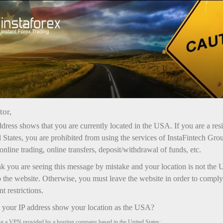
प्रमोशन
बोनस
tor,
InstaForex बोनस
dress shows that you are currently located in the USA. If you are a res
बोनस अधिकतम राशि, खाते में क्रेडिट होने की शर्तों और ट्रेडिंग में
 States, you are prohibited from using the services of InstaFintech Gro
अनुमत उपयोग के आधार पर अलग-अलग होते हैं।
online trading, online transfers, deposit/withdrawal of funds, etc.
किसी भी बोनस के साथ ट्रेडिंग करके अर्जित लाभ को बिना किसी
nk you are seeing this message by mistake and your location is not the 
प्रतिबंध के खाते से निकाला जा सकता है।
 the website. Otherwise, you must leave the website in order to comply
 restrictions.
your IP address show your location as the USA?
ng a VPN provided by a hosting company based in the United States;