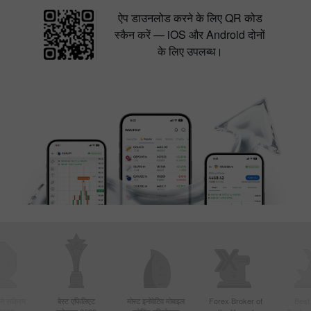
ऐप डाउनलोड करने के लिए QR कोड
स्कैन करें — iOS और Android दोनों
के लिए उपलब्ध।
बसे सक्रिय
बेस्ट एफिलिएट
मोस्ट इनोवेटिव मोबाइल
Forex Broker of
Best