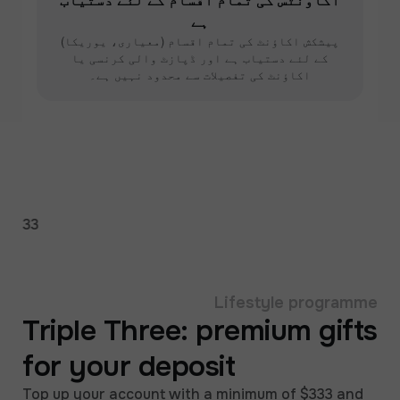
ہے
پیشکش اکاؤنٹ کی تمام اقسام (معیاری، یوریکا)
کے لئے دستیاب ہے اور ڈپازٹ والی کرنسی یا
اکاؤنٹ کی تفصیلات سے محدود نہیں ہے۔
333
Lifestyle programme
Triple Three: premium gifts
for your deposit
Top up your account with a minimum of $333 and