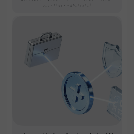
لیکویڈیشن سے بچاتے ہیں
اکاونٹس کی تمام اقسام کے لئے دستیاب