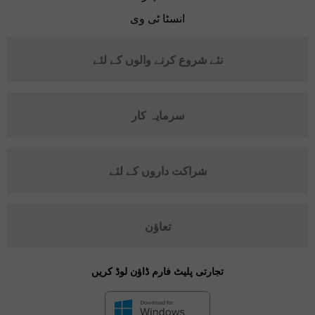
انسٹا ٹی وی
نئے شروع کرنے والوں کے لئے
سرمایہ کار
شراکت داروں کے لئے
تعاؤن
تجارتی پلیٹ فارم ڈاؤن لوڈ کریں