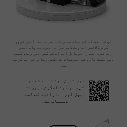
آپ کا ہدف آپ کے خیال سے زیادہ قریب ہے۔ ابھی شروع
کریں: لائیو اکاؤنٹ کھولیں یا خطرے سے پاک ڈیمو
آزمائیں۔ ہماری موبائل ایپ آپ کو کسی بھی وقت، کہیں
بھی پلیٹ فارم کی خصوصیات تک مکمل رسائی فراہم کرتی
ہے۔
ایپ ڈاؤن لوڈ کرنے کے لیے
کیو آر کوڈ اسکین کریں —
ایپل اور انڈرائیڈ کے لیے
دستیاب ہے۔