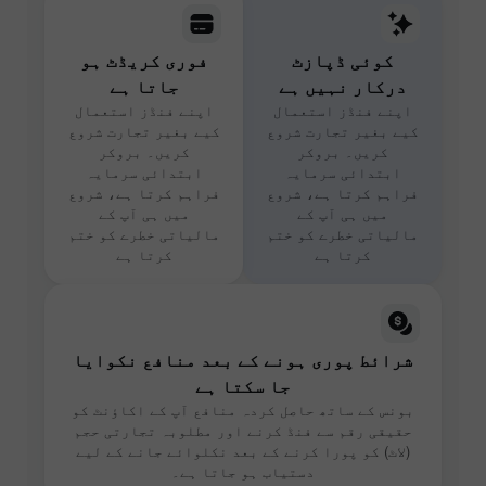
کوئی ڈپازٹ
فوری کریڈٹ ہو
درکار نہیں ہے
جاتا ہے
اپنے فنڈز استعمال
اپنے فنڈز استعمال
کیے بغیر تجارت شروع
کیے بغیر تجارت شروع
کریں۔ بروکر
کریں۔ بروکر
ابتدائی سرمایہ
ابتدائی سرمایہ
فراہم کرتا ہے، شروع
فراہم کرتا ہے، شروع
میں ہی آپ کے
میں ہی آپ کے
مالیاتی خطرے کو ختم
مالیاتی خطرے کو ختم
کرتا ہے
کرتا ہے
شرائط پوری ہونے کے بعد منافع نکوایا
جا سکتا ہے
بونس کے ساتھ حاصل کردہ منافع آپ کے اکاؤنٹ کو
حقیقی رقم سے فنڈ کرنے اور مطلوبہ تجارتی حجم
(لاٹ) کو پورا کرنے کے بعد نکلوائے جانے کے لیے
دستیاب ہو جاتا ہے۔