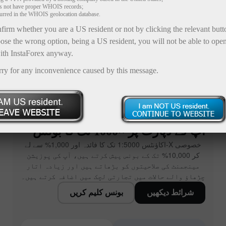
es not have proper WHOIS records;
curred in the WHOIS geolocation database.
firm whether you are a US resident or not by clicking the relevant but
ose the wrong option, being a US resident, you will not be able to ope
ith InstaForex anyway.
rry for any inconvenience caused by this message.
آپ کے ڈپازٹ پر ×1000 تک کا بونس
خصوصی X-اکاؤنٹس 1:5000 تک کا فائدہ اور 1,000% سے لے
کر 10,000% تک کے بونس پیش کرتے ہیں، آپ کی پوزیشن
مینجمنٹ کی صلاحیتوں کو بڑھاتے ہیں اور زیادہ اتار
چڑھاؤ والے حالات میں تجارتی لچک میں اضافہ کرتے ہیں۔
شرائط دیکھیں
بونس کلیم کریں