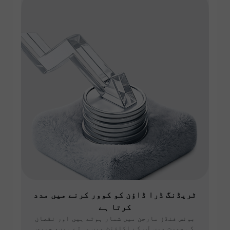
ٹریڈنگ ڈرا ڈاؤن کو کوور کرنے میں مدد
کرتا ہے
بونس فنڈز مارجن میں شمار ہوتے ہیں اور نقصان
کی صورت میں آپ کے اکاؤنٹ میں رہتے ہیں، جبری