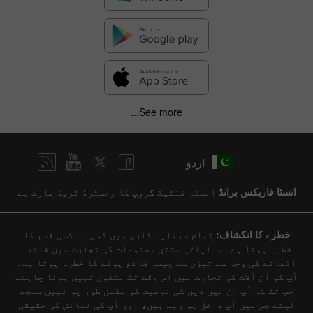
See more...
اردو
انسٹا فاریکس برانڈ
انسٹا فنٹیک گروپ کا رجسٹرڈ ٹریڈ مارک ہے
خطرے کا انکشاف:
تمام سرمایہ کاری میں کسی نہ کسی قسم کا
خطرہ ہوتا ہے۔ مالیاتی مشتق مصنوعات کی تجارت میں فائدہ
اٹھانے کی وجہ سے تیزی سے پیسہ ضائع ہونے کا خطرہ ہوتا ہے۔
آپ کو ان آلات کی تجارت میں اس وقت تک مشغول نہیں ہونا چاہئے
جب تک کہ آپ ان لین دین کی نوعیت کو مکمل طور پر نہیں سمجھ
لیتے جس میں آپ داخل ہو رہے ہیں، اور آپ کی نمائش کی حقیقی