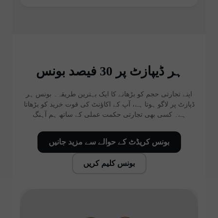
ہر ڈیپازٹ پر 30 فیصد بونس
اپنے تجارتی حجم کو بڑھانے کا ایک بہترین طریقہ۔ بونس ہر
ڈپازٹ پر لاگو ہوتا ہے، آپ کے اکاؤنٹ کی قوت خرید کو بڑھاتا
ہے۔ کسی بھی تجارتی حکمت عملی کے ساتھ ہم آہنگ
بونس کریڈٹ کے حوالے سے مزید جانیں
بونس کلیم کریں