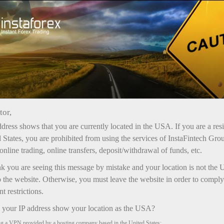
تشہری مہمات
بونس
tor,
انسٹا فاریکس بونس
dress shows that you are currently located in the USA. If you are a res
بونس زیادہ سے زیادہ رقم، اکاؤنٹ میں
 States, you are prohibited from using the services of InstaFintech Gro
کریڈٹ کرنے کی شرائط، اور ٹریڈنگ میں
online trading, online transfers, deposit/withdrawal of funds, etc.
استعمال کی اجازت کے لحاظ سے مختلف ہوتے
nk you are seeing this message by mistake and your location is not the 
ہیں۔
 the website. Otherwise, you must leave the website in order to comply
کسی بھی بونس کے ساتھ ٹریڈنگ سے حاصل ہونے
 restrictions.
والے منافع کو بغیر کسی پابندی کے اکاؤنٹ
سے نکالا جا سکتا ہے
your IP address show your location as the USA?
ng a VPN provided by a hosting company based in the United States;