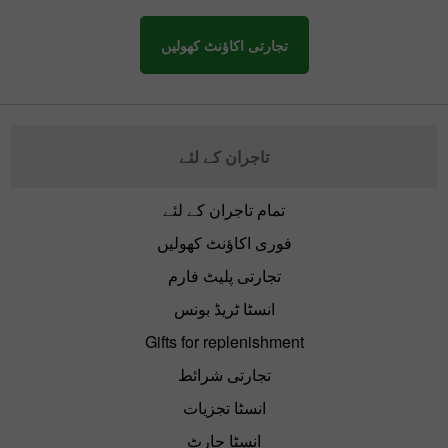
تجارتی اکاؤنٹ کھولیں
تاجران کے لئے
تمام تاجران کے لئے
فوری اکاؤنٹ کھولیں
تجارتی پلیٹ فارم
انسٹا ٹریڈ بونس
Gifts for replenishment
تجارتی شرائط
انسٹا تجزیات
انسٹا چارٹ