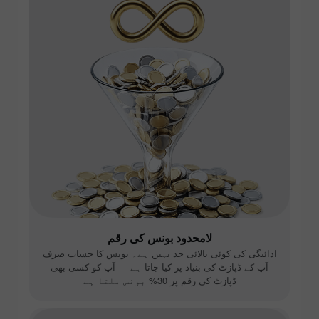
لامحدود بونس کی رقم
ادائیگی کی کوئی بالائی حد نہیں ہے۔ بونس کا حساب صرف
آپ کے ڈپازٹ کی بنیاد پر کیا جاتا ہے — آپ کو کسی بھی
ڈپازٹ کی رقم پر 30% بونس ملتا ہے