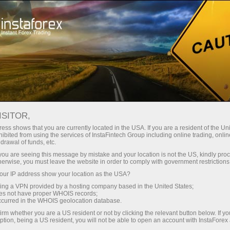
For Traders
Analytical Reviews
Technical analysis
ISITOR,
05.05.2025: Forex Analysis &
ess shows that you are currently located in the USA. If you are a resident of the Uni
ibited from using the services of InstaFintech Group including online trading, online
Reviews: Forex forecast 05/05/2025:
drawal of funds, etc.
EUR/USD, GBP/USD, USD/JPY,
k you are seeing this message by mistake and your location is not the US, kindly pro
herwise, you must leave the website in order to comply with government restrictions
USD/CHF, USD/CAD and Bitcoin
ur IP address show your location as the USA?
sing a VPN provided by a hosting company based in the United States;
oes not have proper WHOIS records;
occurred in the WHOIS geolocation database.
Abrir conta de negociação
irm whether you are a US resident or not by clicking the relevant button below. If y
ption, being a US resident, you will not be able to open an account with InstaForex