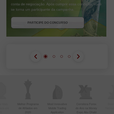
conta de negociação. Após cumprir essa condição, você
se torna um participante da campanha.
RECEBA O BÔNUS
PARTICIPE DO CONCURSO
PARTICIPE DO CONCURSO
PARTICIPE DO CONCURSO
a Mais
Melhor Programa
Most Innovative
Corretora Forex
Best
Ásia em
de Afiliados em
Mobile Trading
do Ano na Money
Techno
20
2020
Application
Expo Abu Dhabi