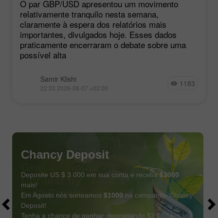
O par GBP/USD apresentou um movimento
relativamente tranquilo nesta semana,
claramente à espera dos relatórios mais
importantes, divulgados hoje. Esses dados
praticamente encerraram o debate sobre uma
possível alta
Samir Klishi
1183
22:33 2026-08-07 +02:00
Chancy Deposit
Deposite US $ 3.000 em sua conta e receba
$1000
mais!
Em Agosto nós sorteamos
$1000
na campanha Chancy
Deposit!
Tenha a chance de ganhar, depositando $3,000 em sua