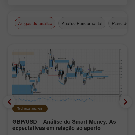
Artigos de análise
Análise Fundamental
Plano de N
Technical analysis
GBP/USD – Análise do Smart Money: As
expectativas em relação ao aperto
monetário do FOMC continuam baixas