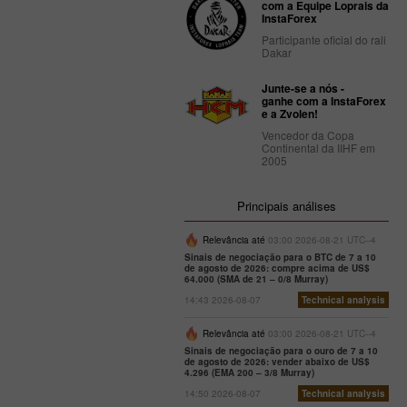
com a Equipe Loprais da
InstaForex
Participante oficial do rali
Dakar
Junte-se a nós -
ganhe com a InstaForex
e a Zvolen!
Vencedor da Copa
Continental da IIHF em
2005
Principais análises
Relevância até
03:00 2026-08-21 UTC--4
Sinais de negociação para o BTC de 7 a 10
de agosto de 2026: compre acima de US$
64.000 (SMA de 21 – 0/8 Murray)
14:43 2026-08-07
Technical analysis
Relevância até
03:00 2026-08-21 UTC--4
Sinais de negociação para o ouro de 7 a 10
de agosto de 2026: vender abaixo de US$
4.296 (EMA 200 – 3/8 Murray)
14:50 2026-08-07
Technical analysis