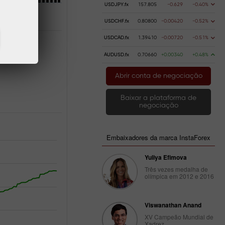
USDJPY.fx
157.805
-0.629
-0.40%
USDCHF.fx
0.80800
-0.00420
-0.52%
USDCAD.fx
1.39410
-0.00720
-0.51%
AUDUSD.fx
0.70660
+0.00340
+0.48%
Abrir conta de negociação
Baixar a plataforma de
negociação
Embaixadores da marca InstaForex
Yuliya Efimova
Três vezes medalha de
olímpica em 2012 e 2016
Viswanathan Anand
XV Campeão Mundial de
Xadrez