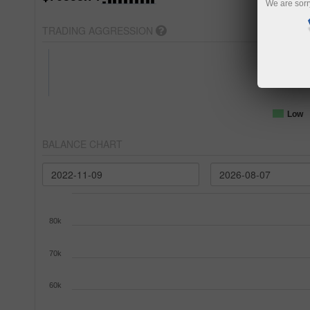
We are sorr
TRADING AGGRESSION
Low
BALANCE CHART
80k
70k
60k