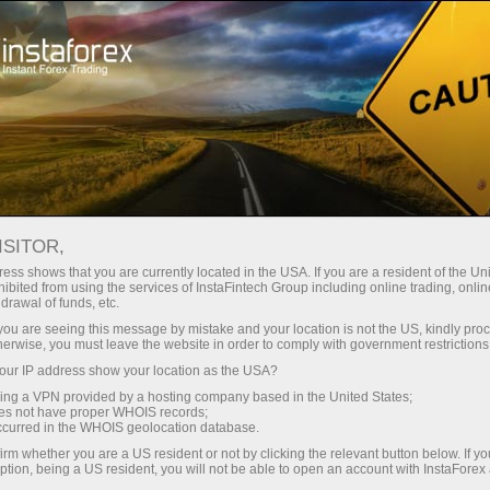
 instanânea da conta
Plataforma de negociação
ra Iniciantes
Para Investidores
Para Parceiros
Campa
toramento da conta 51360127 - D-fx-toBaryCenters
Abrir conta demo
ISITOR,
ess shows that you are currently located in the USA. If you are a resident of the Uni
ibited from using the services of InstaFintech Group including online trading, online
drawal of funds, etc.
k you are seeing this message by mistake and your location is not the US, kindly pro
herwise, you must leave the website in order to comply with government restrictions
ACCOUNT TYPE
ur IP address show your location as the USA?
Inve
PAMM
ForexCopy
sing a VPN provided by a hosting company based in the United States;
FOLLOWERS
Cop
oes not have proper WHOIS records;
32
occurred in the WHOIS geolocation database.
irm whether you are a US resident or not by clicking the relevant button below. If y
EQUITY
TOTAL PR
ption, being a US resident, you will not be able to open an account with InstaForex
76464.30
+22