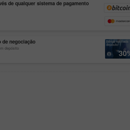
avés de qualquer sistema de pagamento
o de negociação
Bônus em cada
depósito
um depósito
30