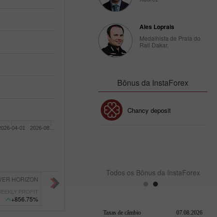
Ales Loprais
Medalhista de Prata do
Rali Dakar.
Bônus da InstaForex
Bônus de 30%
Chancy deposit
2026-04-01
2026-08…
Bônus do Clube da
InstaForex
Todos os Bônus da InstaForex
Diegohrocha
15900286
FULL TIME TRADER
82
EEKLY PROFIT
WEEKLY PROFIT
+521.92%
+487.87%