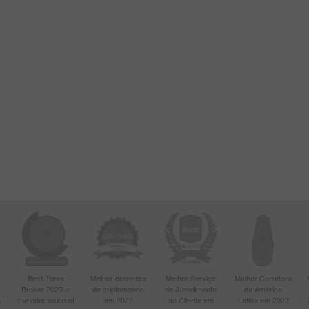
Best Forex
Melhor corretora
Melhor Serviço
Melhor Corretora
Broker 2023 at
de criptomoeda
de Atendimento
da América
s
the conclusion of
em 2022
ao Cliente em
Latina em 2022