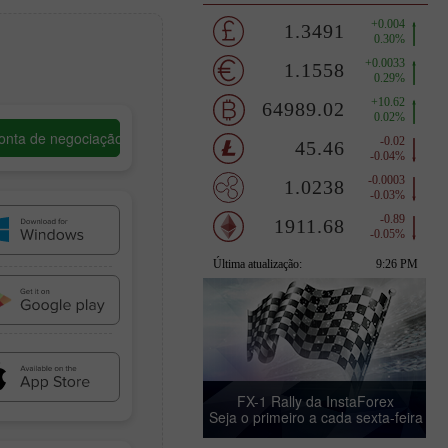
onta de negociação
FX-1 Rally da InstaForex
Seja o primeiro a cada sexta-feira