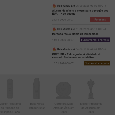
Relevância até
06:00 2026-08-08 UTC--4
Ajustes de níveis e metas para o pregão dos
EUA – 7 de agosto
21:14 2026-08-07
Forecast
Relevância até
01:00 2026-08-12 UTC--4
Mercado recua diante da tempestade
14:54 2026-08-07
Fundamental analysis
Relevância até
04:00 2026-08-08 UTC--4
GBP/USD – 7 de agosto: A atividade do
mercado finalmente se estabilizou
16:51 2026-08-07
Technical analysis
Melhor Programa
Best Forex
Corretora Mais
Melhor Programa
de Afiliados de
Broker 2022
Ativa da Ásia em
de Afiliados em
2022 pela Global
2020
2020