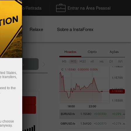
Depósito/Retirada
Entrar na Área Pessoal
nhas
Relaxe
Sobre a InstaForex
Moedas
Cripto
Ações
M5
M15
M30
H1
H4
D1
W1
Deposite dinheiro
C
1
.
1
5
5
8
0
0
.
0
0
0
0
0
0
.
0
0
%
ted States,
 transfers,
ceed to the
.
sting
ying
EURUSD.fx
1.15580
+0.00330
+0.29%
ou choose
OFIT
GBPUSD.fx
1.34920
+0.00370
+0.27%
 anyway.
3.45%