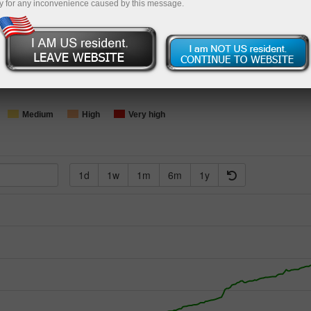
y for any inconvenience caused by this message.
Loading...
Medium
High
Very high
1d
1w
1m
6m
1y