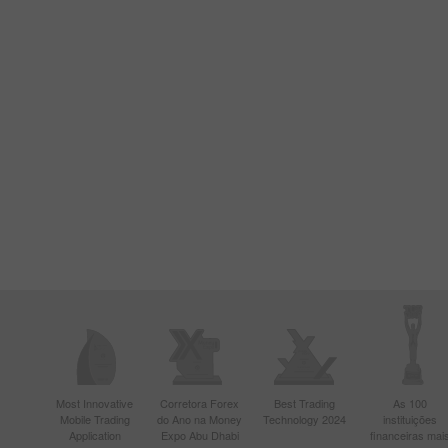
Most Innovative
Corretora Forex
Best Trading
As 100
Mobile Trading
do Ano na Money
Technology 2024
instituições
Application
Expo Abu Dhabi
financeiras mai