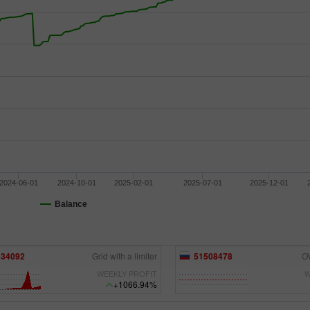
Bônus de 30%
Chancy deposit
2024-06-01
2024-10-01
2025-02-01
2025-07-01
2025-12-01
Bônus do Clube da
Balance
InstaForex
508478
OVER HORIZON
72021997
WEEKLY PROFIT
W
+856.75%