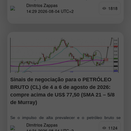
Dimitrios Zappas
200 períodos, poderá impulsionar o Bitcoin em direção à
1818
14:29 2026-08-04 UTC+2
máxima
Sinais de negociação para o PETRÓLEO
BRUTO (CL) de 4 a 6 de agosto de 2026:
compre acima de US$ 77,50 (SMA 21 – 5/8
de Murray)
Se o impulso de alta prevalecer e o petróleo bruto se
Dimitrios Zappas
consolidar acima de US$ 81,25, o cenário poderá
1124
14:21 2026-08-04 UTC+2