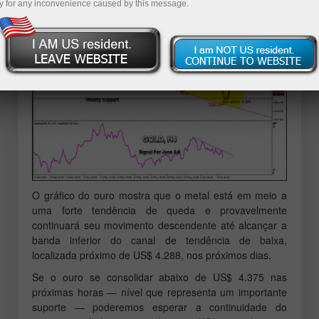
y for any inconvenience caused by this message.
O gráfico do ouro mostra que o metal está em meio a
uma forte tendência de queda e provavelmente
continuará seu movimento descendente até alcançar a
banda inferior do canal de tendência de baixa,
localizada próximo de US$ 4.288, nos próximos dias.
Se o ouro se consolidar abaixo de US$ 4.375 nas
próximas horas — nível que representa um importante
suporte — poderemos esperar a continuidade do