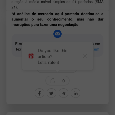
direção à média móvel simples de 21 períodos (SMA
21).
*A análise de mercado aqui postada destina-se a
aumentar o seu conhecimento, mas não dar
instruções para fazer uma negociação.
E-mail para os autores de conteúdo analítico em
texto e vídeo:
content-authors@instaforex.com
Do you like this
article?
Let's rate it
Technical analysis
0