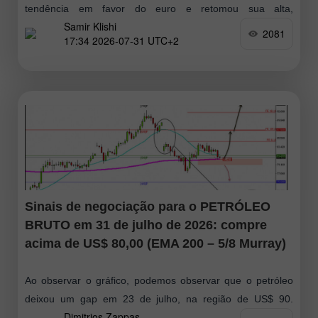
tendência em favor do euro e retomou sua alta,
Samir Klishi
consolidando-se acima
2081
17:34 2026-07-31 UTC+2
Sinais de negociação para o PETRÓLEO
BRUTO em 31 de julho de 2026: compre
acima de US$ 80,00 (EMA 200 – 5/8 Murray)
Ao observar o gráfico, podemos observar que o petróleo
deixou um gap em 23 de julho, na região de US$ 90.
Dimitrios Zappas
Portanto, enquanto o preço do barril permanecer acima