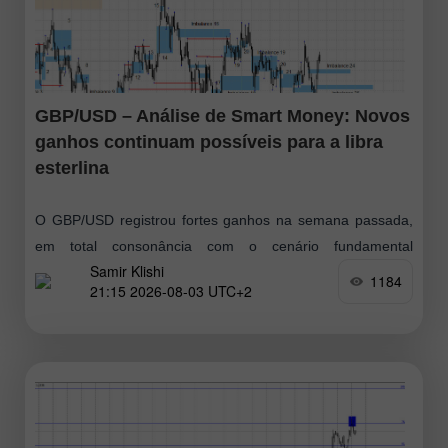
GBP/USD – Análise de Smart Money: Novos
ganhos continuam possíveis para a libra
esterlina
O GBP/USD registrou fortes ganhos na semana passada,
em total consonância com o cenário fundamental
Samir Klishi
predominante. Assim, pode-se dizer que os compradores
1184
21:15 2026-08-03 UTC+2
iniciaram um novo movimento de alta