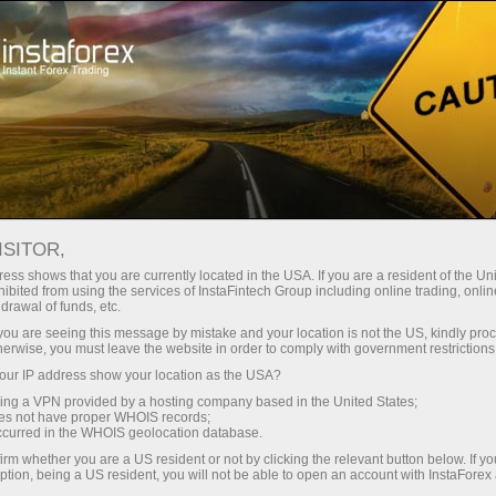
Para Traders
Análise Forex
Revisões Analíticas
Technical analysis
ISITOR,
ess shows that you are currently located in the USA. If you are a resident of the Uni
05.06.2026 09:04 PM
ibited from using the services of InstaFintech Group including online trading, online
drawal of funds, etc.
Sinais de negociação para o OURO de
k you are seeing this message by mistake and your location is not the US, kindly pro
herwise, you must leave the website in order to comply with government restrictions
5 a 8 de junho de 2026: comprar acima
ur IP address show your location as the USA?
de US$ 4.320 (SMA de 21 – 6/8
sing a VPN provided by a hosting company based in the United States;
Murray)
oes not have proper WHOIS records;
occurred in the WHOIS geolocation database.
irm whether you are a US resident or not by clicking the relevant button below. If y
ption, being a US resident, you will not be able to open an account with InstaForex