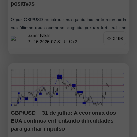
positivas
O par GBP/USD registrou uma queda bastante acentuada
nas últimas duas semanas, seguida por um forte rali nas
Samir Klishi
duas últimas sessões de negociação. Isso sugere que os
2196
21:16 2026-07-31 UTC+2
compradores lançaram
GBP/USD – 31 de julho: A economia dos
EUA continua enfrentando dificuldades
para ganhar impulso