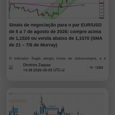
Sinais de negociação para o par EUR/USD
de 5 a 7 de agosto de 2026: compre acima
de 1,1520 ou venda abaixo de 1,1570 (SMA
de 21 – 7/8 de Murray)
O indicador Eagle atingiu níveis de sobrecompra, e é
Dimitrios Zappas
provável que ocorra uma correção técnica nos próximos
1284
14:38 2026-08-05 UTC+2
dias. Diante desse cenário, devemos monitorar a região de
1,1596 — próxima