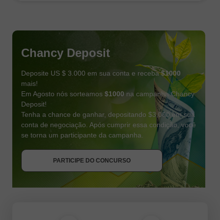
Chancy Deposit
Deposite US $ 3.000 em sua conta e receba
$1000
mais!
Em Agosto nós sorteamos
$1000
na campanha Chancy
Deposit!
Tenha a chance de ganhar, depositando $3,000 em sua
conta de negociação. Após cumprir essa condição, você
se torna um participante da campanha.
RECEBA O BÔNUS
PARTICIPE DO CONCURSO
PARTICIPE DO CONCURSO
PARTICIPE DO CONCURSO