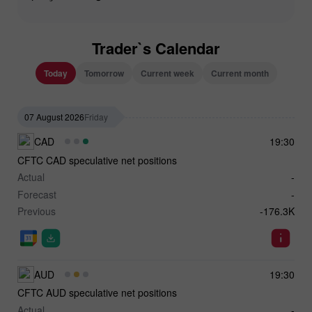
Trader`s Calendar
Today
Tomorrow
Current week
Current month
07 August 2026
Friday
CAD
19:30
CFTC CAD speculative net positions
Actual
-
Forecast
-
Previous
-176.3K
AUD
19:30
CFTC AUD speculative net positions
Actual
-