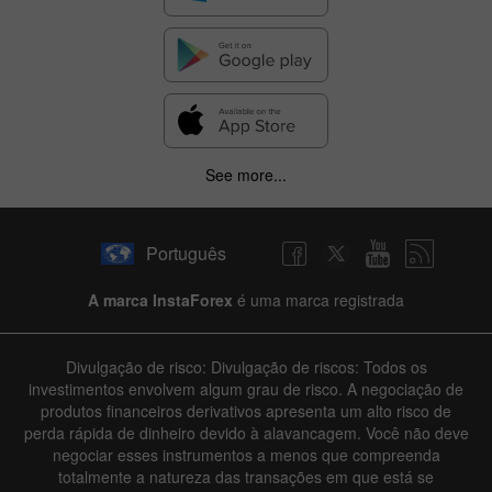
See more...
✕
Hide chart
Português
7 August 2025 - 7 August 2026
A marca InstaForex
é uma marca registrada
|
|
1 year
/
2 years
/
3 years
/
4 years
Actual
Forecast
Previous
Line
Bar
Divulgação de risco: Divulgação de riscos: Todos os
investimentos envolvem algum grau de risco. A negociação de
produtos financeiros derivativos apresenta um alto risco de
perda rápida de dinheiro devido à alavancagem. Você não deve
negociar esses instrumentos a menos que compreenda
totalmente a natureza das transações em que está se