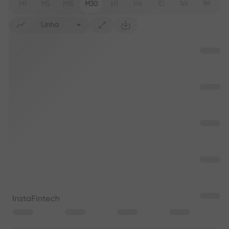
M1
M5
M15
M30
H1
H4
1D
1W
1M
Linha