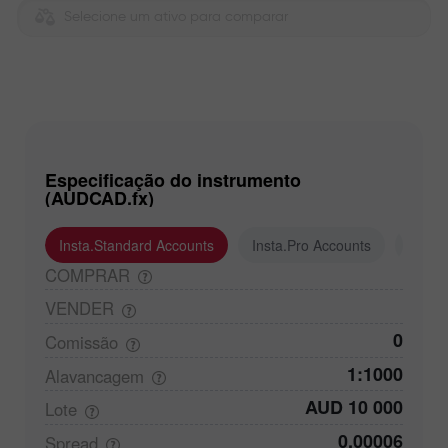
Selecione um ativo para comparar
Especificação do instrumento
(AUDCAD.fx)
Insta.Standard Accounts
Insta.Pro Accounts
Insta
COMPRAR
VENDER
0
Comissão
1:1000
Alavancagem
AUD 10 000
Lote
0,00006
Spread