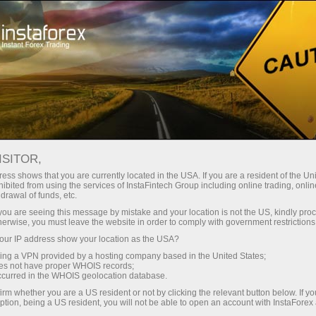
Para Traders
Condições de negociação
Instrumentos de negociação
AUDCAD
ISITOR,
ess shows that you are currently located in the USA. If you are a resident of the Uni
ibited from using the services of InstaFintech Group including online trading, online
AUDCAD
drawal of funds, etc.
k you are seeing this message by mistake and your location is not the US, kindly pro
herwise, you must leave the website in order to comply with government restrictions
0.98469
(
%)
07 Aug 2026 15:32
ur IP address show your location as the USA?
sing a VPN provided by a hosting company based in the United States;
oes not have proper WHOIS records;
COMPRAR
VENDER
occurred in the WHOIS geolocation database.
irm whether you are a US resident or not by clicking the relevant button below. If y
0.98469
0.98389
ption, being a US resident, you will not be able to open an account with InstaForex