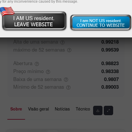
y for any inconvenience caused by this message.
50%
Comentário dos Traders
50%
Fechamento
0.98822
Preço
máximo
0.98745
Alta de uma
semana
0.99218
máximo de 52
semanas
0.99539
Abertura
0.98823
Preço
mínimo
0.98338
Baixa de uma
semana
0.9807
Mínimo de 52
semanas
0.89003
Sobre
Visão geral
Notícias
Técnico