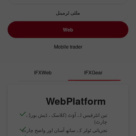
ملٹی ٹرمینل
Web
Mobile trader
IFXGear
IFXWeb
WebPlatform
تین انٹرفیس لے آؤٹ (کلاسک ، ڈیش بورڈ ،
چارٹ)
تجزیاتی ٹولز کے ساتھ آسان اور واضح چارٹ