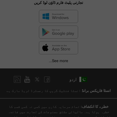
تجارتی پلیٹ فارم ڈاؤن لوڈ کریں
See more...
اردو
انسٹا فاریکس برانڈ
انسٹا فنٹیک گروپ کا رجسٹرڈ ٹریڈ مارک ہے
خطرے کا انکشاف:
تمام سرمایہ کاری میں کسی نہ کسی قسم کا
خطرہ ہوتا ہے۔ مالیاتی مشتق مصنوعات کی تجارت میں فائدہ
اٹھانے کی وجہ سے تیزی سے پیسہ ضائع ہونے کا خطرہ ہوتا ہے۔