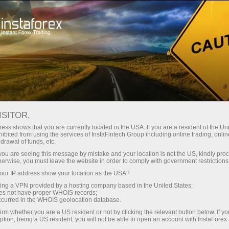
تاجروں کے لیے
تجارتی شرائط
IFXGear
ISITOR,
ویب ٹریڈنگ پلیٹ فارم -
ess shows that you are currently located in the USA. If you are a resident of the Uni
ibited from using the services of InstaFintech Group including online trading, online
آن لائن فاریکس ٹریڈ
drawal of funds, etc.
k you are seeing this message by mistake and your location is not the US, kindly pro
کریں | InstaForex
herwise, you must leave the website in order to comply with government restrictions
ur IP address show your location as the USA?
sing a VPN provided by a hosting company based in the United States;
انسٹا فاریکس کا ہر کلائنٹ ایک تجارتی
oes not have proper WHOIS records;
پلیٹ فارم کا انتخاب کرنے کے لئے آزاد
occurred in the WHOIS geolocation database.
ہے جو اس کی عالمی مالیاتی مارکیٹس میں
irm whether you are a US resident or not by clicking the relevant button below. If y
تجارت کرنے کے لئے ضروریات پر پورا
ption, being a US resident, you will not be able to open an account with InstaForex