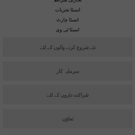
انسٹا تجزیات
انسٹا چارٹ
انسٹا ٹی وی
نئے شروع کرنے والوں کے لئے
سرمایہ کار
شراکت داروں کے لئے
تعاؤن