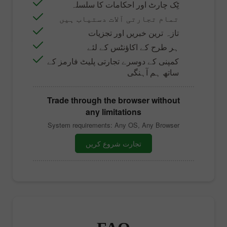
ٹِک چارٹ اور احکامات کا سلسلہ
تمام تجارتی آلات دستیاب ہیں
تازہ ترین خبریں اور تجزیات
ہر طرح کے اکاؤنٹس کے لئے
کمپنی کے دوسرے تجارتی پلیٹ فارمز کے
ساتھ ہم آہنگی
Trade through the browser without
any limitations
System requirements: Any OS, Any Browser
تجارت شروع کریں