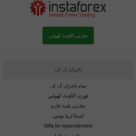
تجارتی اکاؤنٹ کھولیں
تاجران کے لئے
تمام تاجران کے لئے
فوری اکاؤنٹ کھولیں
تجارتی پلیٹ فارم
انسٹا ٹریڈ بونس
Gifts for replenishment
تجارتی شرائط