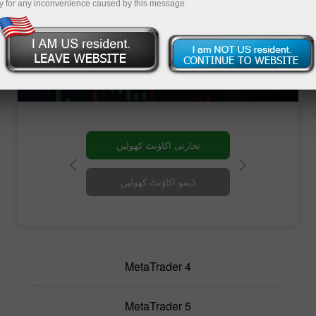
اترتا ہے۔ آج کمپنی کئی طرح کے مشہور
y for any inconvenience caused by this message.
تجارتی ٹرمینلز پیش کرتی ہے۔ ان میں سے
ہر تجارتی پلیٹ فارم کا مقصد انفرادی
ضروریات کو پورا کرنا ہے۔ ذیل میں آپ کو
معلوم ہوگا کہ کون سا پلیٹ فارم بہترین
خاص تجارتی مقاصد کے مطابق ہے۔
تجارتی اکاؤنٹ کھولیں
ڈیمو اکاؤنٹ کھولیں
MetaTrader 4
MetaTrader 5