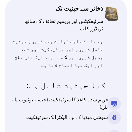
ذخائر سے حیثیت تک
سرٹیفکیٹس اور پریمیم تحائف کے ساتھ
ٹریڈرز کلب
چھ ماہ کے لیے ڈپازٹ جمع کریں، حیثیت
حاصل کریں، اور سرٹیفکیٹ اور تحفہ
وصول کریں۔ ہر 6 ماہ بعد ایک نئی سطح
اور ایک نیا انعام لاتا ہے
کیا حیثیت شامل ہے:
فریم شدہ کاغذ کا سرٹیفکیٹ (جیسے یوٹیوب پلے
بٹن)
سوشل میڈیا کے لیے الیکٹرانک سرٹیفکیٹ