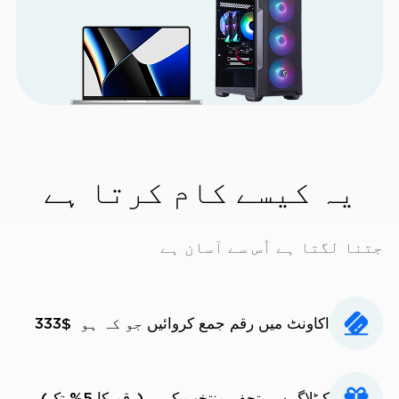
یہ کیسے کام کرتا ہے
جتنا لگتا ہے اُس سے آسان ہے
اکاونٹ میں رقم جمع کروائیں
جو کہ ہو
$333