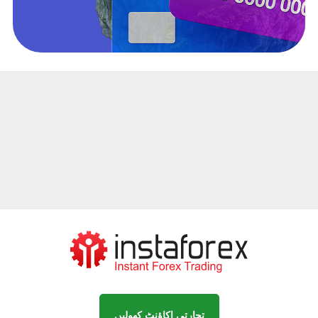
تجارتی اکاؤنٹ کھولیں