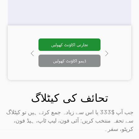
ئیں
تجارتی اکاؤنٹ کھولیں
ں
ڈیمو اکاؤنٹ کھولیں
تحائف کی کیٹلاگ
جب آپ $333 یا اس سے زیادہ جمع کرتے ہیں تو کیٹلاگ
سے تحفہ منتخب کریں:
آئی فون، لیپ ٹاپ، ہیڈ فون،
کرپٹو، سفر۔