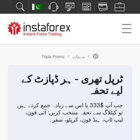
مہمات
Triple Promo
ٹرپل تھری - ہر ڈپازٹ کے
لیے تحفہ
جب آپ $333 یا اس سے زیادہ جمع کرتے ہیں
تو کیٹلاگ سے تحفہ منتخب کریں:
آئی فون،
لیپ ٹاپ، ہیڈ فون، کرپٹو، سفر۔