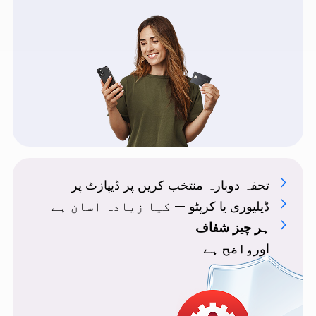
تحفہ دوبارہ منتخب کریں
پر ڈیپازٹ پر
ڈیلیوری یا کرپٹو —
کیا زیادہ آسان ہے
ہر چیز شفاف
اور
واضح ہے