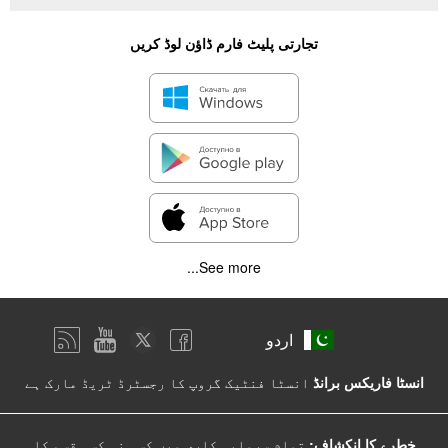
تجارتی پلیٹ فارم ڈاؤن لوڈ کریں
See more...
اردو
انسٹا فاریکس برانڈ
انسٹا فنٹیک گروپ کا رجسٹرڈ ٹریڈ مارک ہے
خطرے کا انکشاف:
تمام سرمایہ کاری میں کسی نہ کسی قسم کا