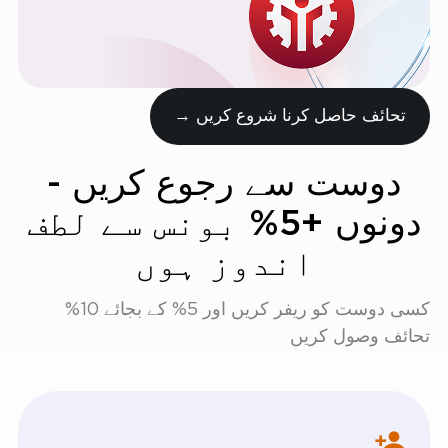
تحائف حاصل کرنا شروع کریں →
دوست سے رجوع کریں -
دونوں +5% بونس سے لطف
اندوز ہوں
کسی دوست کو ریفر کریں اور 5% کے بجائے 10%
تحائف وصول کریں