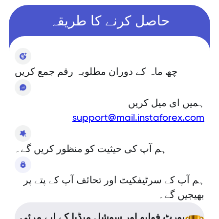
حاصل کرنے کا طریقہ
چھ ماہ کے دوران مطلوبہ رقم جمع کریں
ہمیں ای میل کریں
support@mail.instaforex.com
ہم آپ کی حیثیت کو منظور کریں گے۔
ہم آپ کے سرٹیفکیٹ اور تحائف آپ کے پتے پر
بھیجیں گے۔
پورٹ فولیو اور سوشل میڈیا کے لیے مرئی