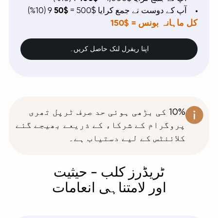
آپ کے دوست نے جمع کرایا $500 =
$50
9 (10%)
کل ماہانہ بونس = $150
اپنا ریفرل لنک حاصل کریں۔
10% کی بڑھی ہوئی حد صرف ٹرپل تھری
پروگرام کے شرکاء کے ذریعے بھیجے گئے
کلائنٹس کے لیے دستیاب ہے۔
ٹریڈرز کلب - حیثیت
اور لامتناہی انعامات