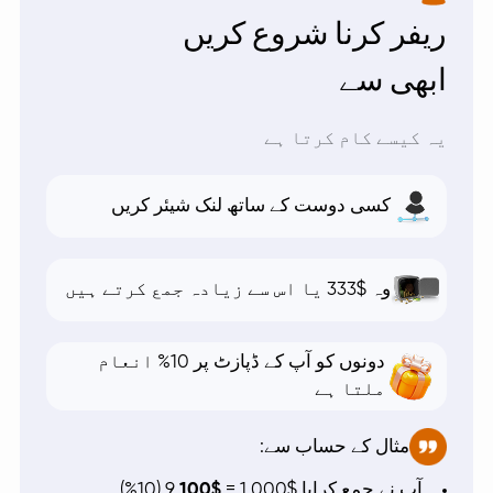
ریفر کرنا شروع کریں
ابھی سے
یہ کیسے کام کرتا ہے
کسی دوست کے ساتھ لنک شیئر کریں
وہ $333 یا اس سے زیادہ جمع کرتے ہیں
دونوں کو آپ کے ڈپازٹ پر 10% انعام
ملتا ہے
مثال کے حساب سے:
آپ نے جمع کرایا $1,000 =
$100
9 (10%)