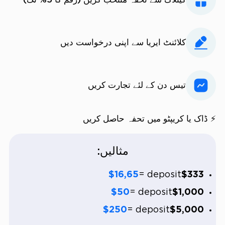
کیٹلاگ سے تحفہ منتخب کریں (رقم کا 5% تک)
کلائنٹ ایریا سے اپنی درخواست دیں
تیس دن کے لئے تجارت کریں
⚡ ڈاک یا کریپٹو میں تحفہ حاصل کریں
مثالیں:
$16,65
deposit =
$333
$50
deposit =
$1,000
$250
deposit =
$5,000