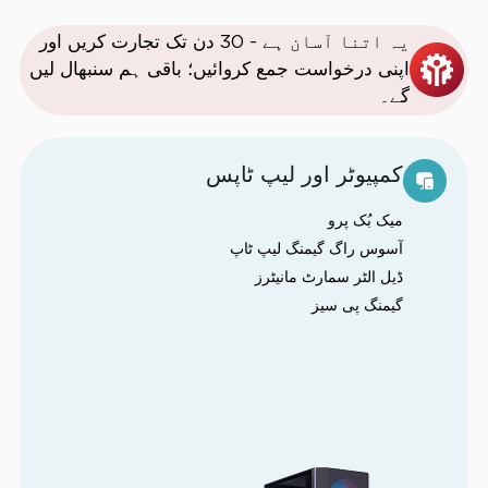
یہ اتنا آسان ہے - 30 دن تک تجارت کریں اور
اپنی درخواست جمع کروائیں؛ باقی ہم سنبھال لیں
گے۔
کمپیوٹر اور لیپ ٹاپس
میک بُک پرو
آسوس راگ گیمنگ لیپ ٹاپ
ڈیل الٹر سمارٹ مانیٹرز
گیمنگ پی سیز