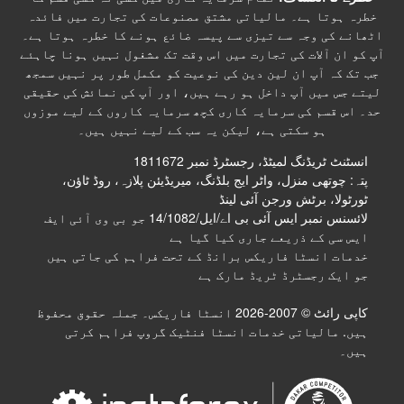
خطرہ ہوتا ہے۔ مالیاتی مشتق مصنوعات کی تجارت میں فائدہ
اٹھانے کی وجہ سے تیزی سے پیسہ ضائع ہونے کا خطرہ ہوتا ہے۔
آپ کو ان آلات کی تجارت میں اس وقت تک مشغول نہیں ہونا چاہئے
جب تک کہ آپ ان لین دین کی نوعیت کو مکمل طور پر نہیں سمجھ
لیتے جس میں آپ داخل ہو رہے ہیں، اور آپ کی نمائش کی حقیقی
حد۔ اس قسم کی سرمایہ کاری کچھ سرمایہ کاروں کے لیے موزوں
ہو سکتی ہے، لیکن یہ سب کے لیے نہیں ہیں۔
انسٹنٹ ٹریڈنگ لمیٹڈ، رجسٹرڈ نمبر 1811672
پتہ: چوتھی منزل، واٹر ایج بلڈنگ، میریڈیئن پلازہ، روڈ ٹاؤن،
ٹورٹولا، برٹش ورجن آئی لینڈ
لائسنس نمبر ایس آئی بی اے/ایل/14/1082 جو بی وی آئی ایف
ایس سی کے ذریعے جاری کیا گیا ہے
خدمات انسٹا فاریکس برانڈ کے تحت فراہم کی جاتی ہیں
جو ایک رجسٹرڈ ٹریڈ مارک ہے
کاپی رائٹ © 2007-2026 انسٹا فاریکس۔ جملہ حقوق محفوظ
ہیں. مالیاتی خدمات انسٹا فنٹیک گروپ فراہم کرتی
ہیں۔