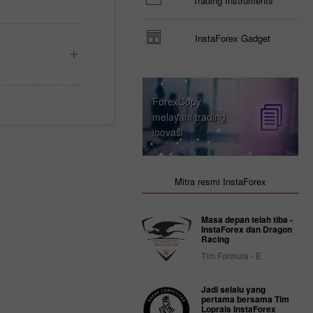
Trading Instruments
InstaForex Gadget
ForexCopy
melayani trading
inovasi
Mitra resmi InstaForex
Masa depan telah tiba -
InstaForex dan Dragon
Racing
Tim Formula - E
Jadi selalu yang
pertama bersama Tim
Loprais InstaForex