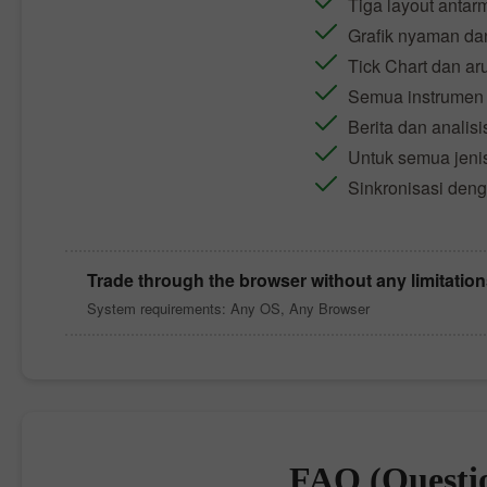
Tiga layout antarm
Grafik nyaman dan
Tick Chart dan ar
Semua instrumen t
Berita dan analisi
Untuk semua jeni
Sinkronisasi deng
Trade through the browser without any limitatio
System requirements: Any OS, Any Browser
FAQ (Questi