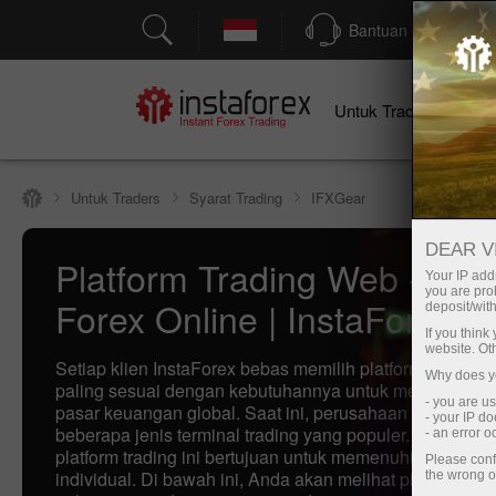
Bantuan
Untuk Traders
U
Untuk Traders
Syarat Trading
IFXGear
DEAR V
Platform Trading Web - Tra
Your IP addr
you are proh
Forex Online | InstaForex
deposit/with
If you thin
website. Ot
Setiap klien InstaForex bebas memilih platform trading 
Why does yo
paling sesuai dengan kebutuhannya untuk melakukan tr
- you are u
pasar keuangan global. Saat ini, perusahaan menawar
- your IP d
beberapa jenis terminal trading yang populer. Masing-m
- an error 
platform trading ini bertujuan untuk memenuhi persyarat
Please conf
individual. Di bawah ini, Anda akan melihat platform m
the wrong o