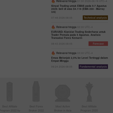
Relevansi hingga
01:00 2026-08-19 UTC--4
Sinyal Trading untuk EMAS pada 5-7 Agustus
2026: beli di atas $4.116 (EMA 200 - Murray
3/8)
07:48 2026-08-05
Technical analysis
Relevansi hingga
02:00 UTC--4
EUR/USD: Kiat-kiat Trading Sederhana untuk
Trader Pemula pada 5 Agustus. Analisis
Transaksi Forex Kemarin
08:43 2026-08-05
Forecast
Relevansi hingga
03:00 UTC--4
Emas Melonjak 2,5% ke Level Tertinggi dalam
Empat Minggu
09:24 2026-08-05
Fundamental analysis
Best Affiliate
Best Forex
Most Active
Best Affiliate
Program 2022 by
Broker 2022
Broker in Asia
Program 2020