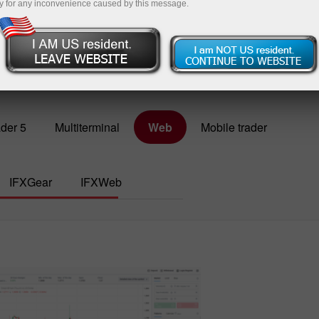
y for any inconvenience caused by this message.
posit uang
Penarikan uang
der 5
Multiterminal
Web
Mobile trader
IFXGear
IFXWeb