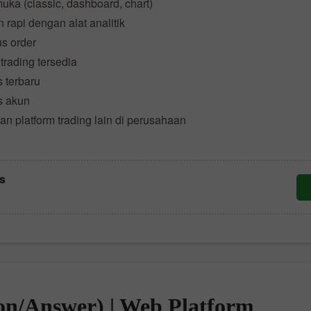
uka (classic, dashboard, chart)
 rapi dengan alat analitik
us order
rading tersedia
s terbaru
s akun
an platform trading lain di perusahaan
ns
on/Answer) | Web Platform