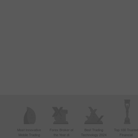
Most Innovative
Forex Broker of
Best Trading
Top 100 Truste
Mobile Trading
the Year di
Technology 2024
Financial