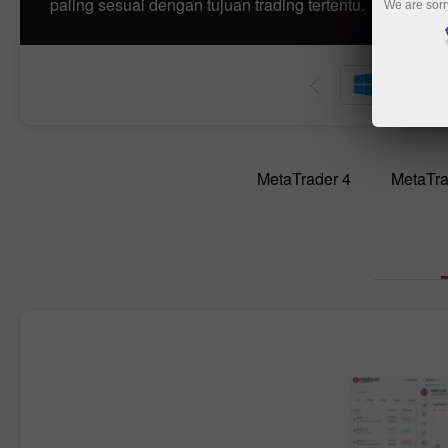
paling sesuai dengan tujuan trading tertentu.
We are sorr
De
MetaTrader 4
MetaTra