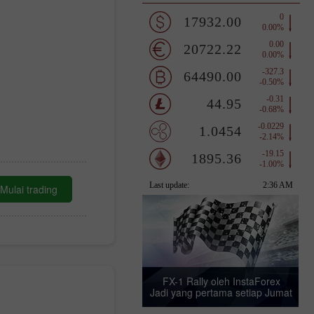
Mulai trading
FX-1 Rally oleh InstaForex
Jadi yang pertama setiap Jumat