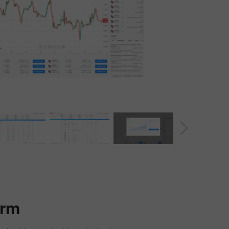
Bonus 30%
Bonus InstaForex Club
orm