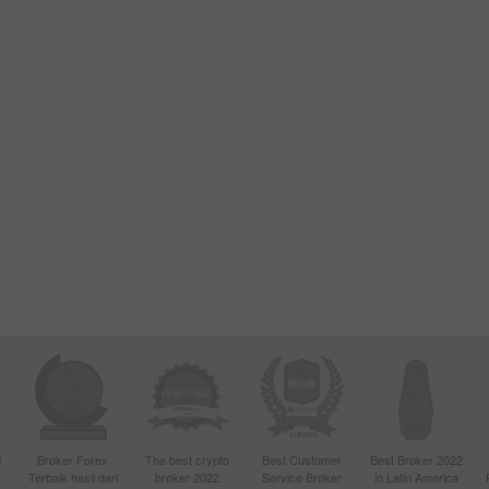
d
Broker Forex
The best crypto
Best Customer
Best Broker 2022
Terbaik hasil dari
broker 2022
Service Broker
in Latin America