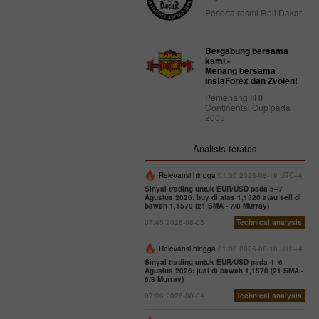
Peserta resmi Reli Dakar
Bergabung bersama
kami -
Menang bersama
InstaForex dan Zvolen!
Pemenang IIHF
Continental Cup pada
2005
Analisis teratas
Relevansi hingga
01:00 2026-08-19 UTC--4
Sinyal trading untuk EUR/USD pada 5–7
Agustus 2026: buy di atas 1,1520 atau sell di
bawah 1,1570 (21 SMA - 7/8 Murray)
07:45 2026-08-05
Technical analysis
Relevansi hingga
01:00 2026-08-18 UTC--4
Sinyal trading untuk EUR/USD pada 4–6
Agustus 2026: jual di bawah 1,1570 (21 SMA -
6/8 Murray)
07:06 2026-08-04
Technical analysis