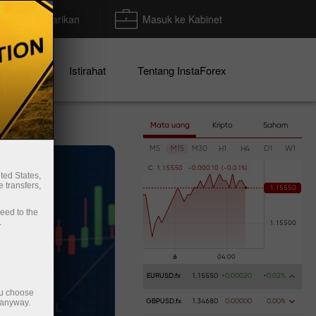
Deposit/Penarikan
Masuk ke Kabinet
mo
Istirahat
Tentang InstaForex
Mata uang
Kripto
Saham
M5
M15
M30
H1
H4
D1
W1
C
1
.
1
5
5
5
0
-
0
.
0
0
0
1
0
(
-
0
.
0
1
%
)
ted States,
 transfers,
ceed to the
.
EURUSD.fx
1.15550
+0.00020
+0.02%
ou choose
 anyway.
GBPUSD.fx
1.34680
0.00000
0.00%