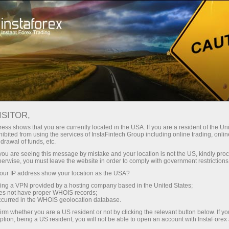
Pembukaan akun instan
Platform Trading
ntuk Pemula
Untuk Investor
Untuk Mitra
Pro
ISITOR,
ding
ess shows that you are currently located in the USA. If you are a resident of the Uni
ibited from using the services of InstaFintech Group including online trading, online
drawal of funds, etc.
k you are seeing this message by mistake and your location is not the US, kindly pro
herwise, you must leave the website in order to comply with government restrictions
yang
ur IP address show your location as the USA?
ading di
sing a VPN provided by a hosting company based in the United States;
kan
oes not have proper WHOIS records;
asing
occurred in the WHOIS geolocation database.
an
irm whether you are a US resident or not by clicking the relevant button below. If y
ana yang
ption, being a US resident, you will not be able to open an account with InstaForex