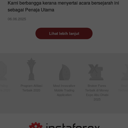
Kami berbangga kerana menyertai acara bersejarah ini
sebagai Penaja Utama
06.06.2025
Lihat lebih lanjut
Paling
Program Afiliasi
Most Innovative
Broker Forex
Best
sia 2020
Terbaik 2020
Mobile Trading
Terbaik di Money
Techno
Application
Expo Abu Dhabi
2025