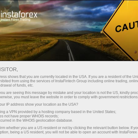
Mengenai InstaForex
Berita Syarikat
ISITOR,
ess shows that you are currently located in the USA. If you are a resident of the Uni
ibited from using the services of InstaFintech Group including online trading, online
drawal of funds, etc.
Berita InstaForex
k you are seeing this message by mistake and your location is not the US, kindly pro
herwise, you must leave the website in order to comply with government restrictions
Apakah anda ingin tahu tentang semua semasa
ur IP address show your location as the USA?
acara, pertandingan dan perubahan dalam
sing a VPN provided by a hosting company based in the United States;
InstaForex jadual perdagangan? Kemudian selamat
oes not have proper WHOIS records;
occurred in the WHOIS geolocation database.
datang ke Berita halaman, di mana tentang bahan-
irm whether you are a US resident or not by clicking the relevant button below. If y
bahan yang paling penting, berguna dan menarik
ption, being a US resident, you will not be able to open an account with InstaForex
diterbitkan!