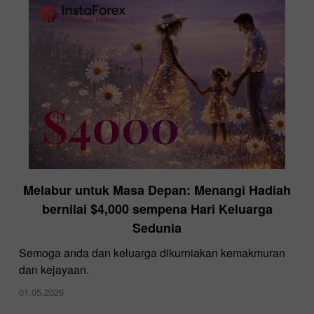
Melabur untuk Masa Depan: Menangi Hadiah
InstaForex di Ekspo Forex Dubai
bernilai $4,000 sempena Hari Keluarga
28.11.2024
Sedunia
Semoga anda dan keluarga dikurniakan kemakmuran
dan kejayaan.
01.05.2026