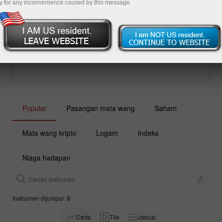
y for any inconvenience caused by this message.
Buka akaun perdagangan
Buka akaun demo
Popular
Pasangan mata wang
Saham
Mata wang kripto
Logam
Indeks
Niaga hadapan
Instrumen dijumpai: 8
Carta
Tile
Jadual