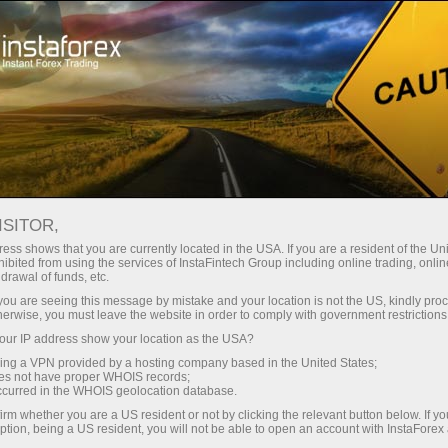
Untuk pedagang
Carta
ISITOR,
Carta Forex dalam
ess shows that you are currently located in the USA. If you are a resident of the Uni
ibited from using the services of InstaFintech Group including online trading, online
talian
drawal of funds, etc.
k you are seeing this message by mistake and your location is not the US, kindly pro
herwise, you must leave the website in order to comply with government restrictions
Jadual spesifikasi kontrak dengan syarat
ur IP address show your location as the USA?
terbaik untuk berdagang dalam pasaran
sing a VPN provided by a hosting company based in the United States;
kewangan. Sertai InstaForex dan tingkatkan
oes not have proper WHOIS records;
keuntungan anda hari ini!
occurred in the WHOIS geolocation database.
irm whether you are a US resident or not by clicking the relevant button below. If y
ption, being a US resident, you will not be able to open an account with InstaForex