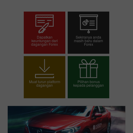
Dapatkan
Sekiranya anda
keuntungan dari
masih baru dalam
dagangan Forex
Forex
Pembukaan akaun
Pembukaan akaun
dagangan
demo
Muat turun platform
Pilihan bonus
dagangan
kepada pelanggan
Pilih bonus anda