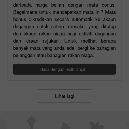
daripada harga belian dengan mata bonus.
Bagaimana untuk mendapatkan mata ini? Mata
bonus dikreditkan secara automatik ke akaun
dagangan untuk setiap transaksi yang ditutup
dan akaun rakan niaga bagi aktiviti dagangan
dan kiraan rujukan. Untuk melihat berapa
banyak mata yang anda ada, pergi ke bahagian
pelanggan atau bahagian rakan niaga.
Baca dengan lebih lanjut...
Lihat lagi