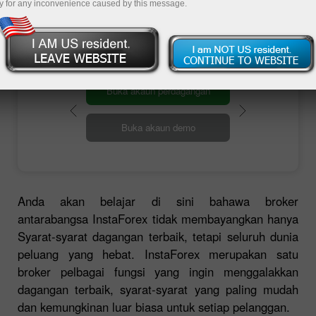
dan dijemput untuk mengambil bahagian dalam
y for any inconvenience caused by this message.
pertandingan dan kempen pelbagai.
agangan
demo
Anda akan belajar di sini bahawa broker
antarabangsa InstaForex tidak membayangkan hanya
Syarat-syarat dagangan terbaik, tetapi seluruh dunia
peluang yang hebat. InstaForex merupakan satu
broker pelbagai fungsi yang ingin menggalakkan
dagangan terbaik, syarat-syarat yang paling mudah
dan kemungkinan luar biasa untuk setiap pelanggan.