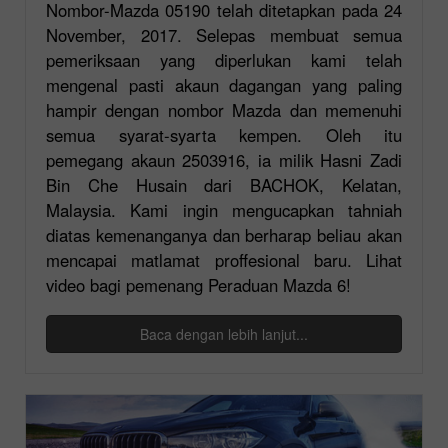
Nombor-Mazda 05190 telah ditetapkan pada 24
November, 2017. Selepas membuat semua
pemeriksaan yang diperlukan kami telah
mengenal pasti akaun dagangan yang paling
hampir dengan nombor Mazda dan memenuhi
semua syarat-syarta kempen. Oleh itu
pemegang akaun 2503916, ia milik Hasni Zadi
Bin Che Husain dari BACHOK, Kelatan,
Malaysia. Kami ingin mengucapkan tahniah
diatas kemenanganya dan berharap beliau akan
mencapai matlamat proffesional baru. Lihat
video bagi pemenang Peraduan Mazda 6!
Baca dengan lebih lanjut...