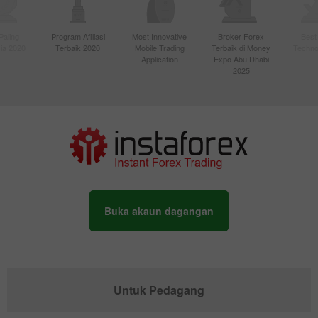
Paling
Program Afiliasi
Most Innovative
Broker Forex
Best
sia 2020
Terbaik 2020
Mobile Trading
Terbaik di Money
Techno
Application
Expo Abu Dhabi
2025
Buka akaun dagangan
Untuk Pedagang