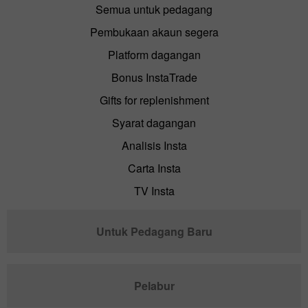
Semua untuk pedagang
Pembukaan akaun segera
Platform dagangan
Bonus InstaTrade
Gifts for replenishment
Syarat dagangan
Analisis Insta
Carta Insta
TV Insta
Untuk Pedagang Baru
Pelabur