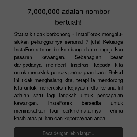
7,000,000 adalah nombor
bertuah!
Statistik tidak berbohong - InstaForex mengalu-
alukan pelanggannya seramai 7 juta! Keluarga
InstaForex terus berkembang dan mengejutkan
pasaran kewangan. Sebahagian besar
daripadanya memberi inspirasi kepada kita
untuk menakluk puncak perniagaan baru! Rekod
ini tidak menghalang kita, tetapi ia mendorong
kita untuk meneruskan kejayaan kita kerana ini
adalah satu lagi langkah untuk pencapaian
kewangan. InstaForex bersedia untuk
meningkatkan lagi perkhidmatannya. Terima
kasih atas pilihan dan kepercayaan anda!
Baca dengan lebih lanjut...