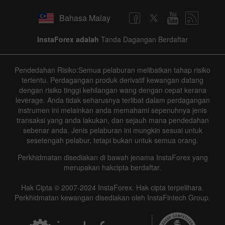
Bahasa Malay
InstaForex adalah
Tanda Dagangan Berdaftar
Pendedahan Risiko:Semua pelaburan melibatkan tahap risiko
tertentu. Perdagangan produk derivatif kewangan datang
dengan risiko tinggi kehilangan wang dengan cepat kerana
leverage. Anda tidak seharusnya terlibat dalam perdagangan
instrumen ini melainkan anda memahami sepenuhnya jenis
transaksi yang anda lakukan, dan sejauh mana pendedahan
sebenar anda. Jenis pelaburan ini mungkin sesuai untuk
sesetengah pelabur, tetapi bukan untuk semua orang.
Perkhidmatan disediakan di bawah jenama InstaForex yang
merupakan hakcipta berdaftar.
Hak Cipta © 2007-2024 InstaForex. Hak cipta terpelihara.
Perkhidmatan kewangan disediakan oleh InstaFintech Group.