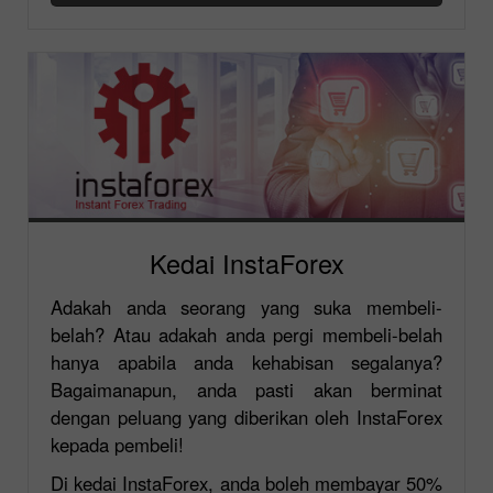
Kedai InstaForex
Adakah anda seorang yang suka membeli-
belah? Atau adakah anda pergi membeli-belah
hanya apabila anda kehabisan segalanya?
Bagaimanapun, anda pasti akan berminat
dengan peluang yang diberikan oleh InstaForex
kepada pembeli!
Di kedai InstaForex, anda boleh membayar 50%