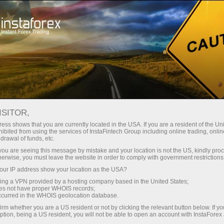
Tentang InstaForex
Berita Perusahaan
ISITOR,
ess shows that you are currently located in the USA. If you are a resident of the Uni
ibited from using the services of InstaFintech Group including online trading, online
drawal of funds, etc.
Berita InstaForex
k you are seeing this message by mistake and your location is not the US, kindly pro
herwise, you must leave the website in order to comply with government restrictions
Apakah anda ingin tahu tentang semua peristiwa
ur IP address show your location as the USA?
saat ini, kontes dan perubahan jadwal perdagangan
sing a VPN provided by a hosting company based in the United States;
InstaForex? Kemudian Selamat Datang di halaman
oes not have proper WHOIS records;
occurred in the WHOIS geolocation database.
berita, di mana bahan tentang yang paling penting,
irm whether you are a US resident or not by clicking the relevant button below. If y
berguna dan menarik diterbitkan!
ption, being a US resident, you will not be able to open an account with InstaForex