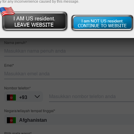
y for any inconvenience caused by this message.
Pendaftaran
MT4
MT5
Nama penuh*
Emel*
Nombor telefon*
+93
Negara/wilayah tempat tinggal*
Afghanistan
Pilih mata wang*