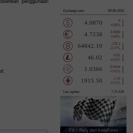
bolehkan penggunaan
t:
FX-1 Rally dari InstaForex