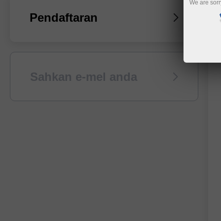
We are sorr
Pendaftaran
Sahkan e-mel anda