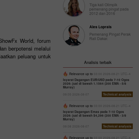
Tiga kali Olimpik
pemenang pingat pada
2012 dan 2016
Ales Loprais
Pemenang Pingat Perak
Rali Dakar.
 ShowFx World, forum
an berpotensi melalui
faatkan peluang untuk
Analisis terbaik
Relevance up to
03:00 2026-08-21 UTC--4
Isyarat Dagangan EUR/USD pada 7-10 Ogos
2026: jual di bawah 1.1564 (200 EMA - 5/8
Murray)
09:05 2026-08-07
Technical analysis
Relevance up to
03:00 2026-08-21 UTC--4
Isyarat Dagangan Emas pada 7-10 Ogos
2026: jual di bawah $4,296 (200 EMA - 3/8
Murray)
09:08 2026-08-07
Technical analysis
Relevance up to
03:00 2026-08-21 UTC--4