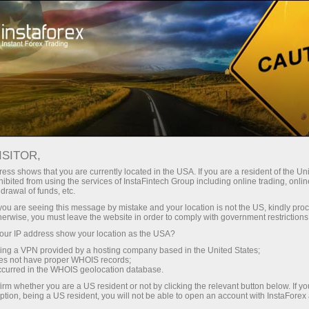
embukaan akaun segera
Platform dagangan
tuk Pedagang
Untuk Rakan
Untuk Pelabur
Kemp
Baru
Niaga
ISITOR,
ess shows that you are currently located in the USA. If you are a resident of the Uni
rex
ibited from using the services of InstaFintech Group including online trading, online
drawal of funds, etc.
k you are seeing this message by mistake and your location is not the US, kindly pro
sa dan akan memberi peluang yang luas kepada pedagang b
herwise, you must leave the website in order to comply with government restrictions
 menggunakan bonus alu-aluan, yang akan menggandakan dep
ur IP address show your location as the USA?
sing a VPN provided by a hosting company based in the United States;
oes not have proper WHOIS records;
occurred in the WHOIS geolocation database.
irm whether you are a US resident or not by clicking the relevant button below. If y
ption, being a US resident, you will not be able to open an account with InstaForex