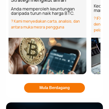
Kedudu
Anda memperoleh keuntungan
masa y
daripada turun naik harga BTC.
? IFXBIT
? Kami menyediakan carta, analisis, dan
dengan 
antara muka mesra pengguna
pelaksa
Mula Berdagang