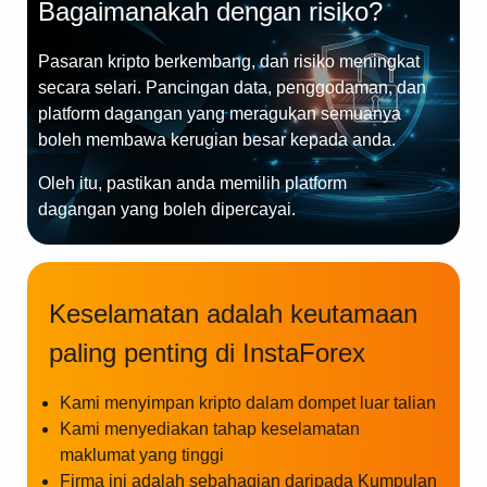
Bagaimanakah dengan risiko?
Pasaran kripto berkembang, dan risiko meningkat
secara selari. Pancingan data, penggodaman, dan
platform dagangan yang meragukan semuanya
boleh membawa kerugian besar kepada anda.
Oleh itu, pastikan anda memilih platform
dagangan yang boleh dipercayai.
Keselamatan adalah keutamaan
paling penting di InstaForex
Kami menyimpan kripto dalam dompet luar talian
Kami menyediakan tahap keselamatan
maklumat yang tinggi
Firma ini adalah sebahagian daripada Kumpulan