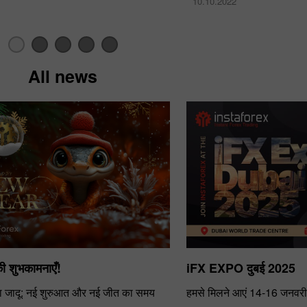
10.10.2022
All news
30% बोनस
चाणक्य डिपाजिट
इंस्टा फोरेक्स क्लब बोनस
ी शुभकामनाएँ!
iFX EXPO दुबई 2025
ा जादू: नई शुरुआत और नई जीत का समय
हमसे मिलने आएं 14-16 जनवरी