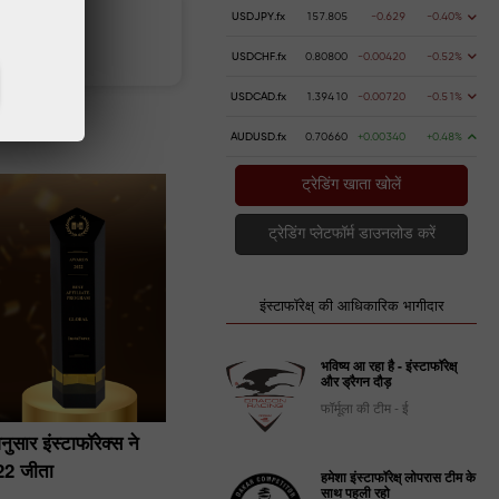
USDJPY.fx
157.805
-0.629
-0.40%
 करें
पैसे निकालें
USDCHF.fx
0.80800
-0.00420
-0.52%
USDCAD.fx
1.39410
-0.00720
-0.51%
AUDUSD.fx
0.70660
+0.00340
+0.48%
ट्रेडिंग खाता खोलें
ट्रेडिंग प्लेटफॉर्म डाउनलोड करें
इंस्टाफॉरेक्ष् की आधिकारिक भागीदार
भविष्य आ रहा है - इंस्टाफॉरेक्ष्
और ड्रैगन दौड़
फॉर्मूला की टीम - ई
नुसार इंस्टाफॉरेक्स ने
UK पत्रिका IIM ने 2022 में InstaForex 
022 जीता
सर्वश्रेष्ठ फॉरेक्स ब्रोकर कहा
हमेशा इंस्टाफॉरेक्ष् लोपरास टीम के
साथ पहली रहो