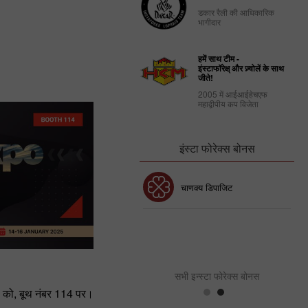
25.08.2022
डकार रैली की आधिकारिक
भागीदार
हमें साथ टीम -
इंस्टाफॉरेक्ष् और ज़्वोलें के साथ
जीते!
2005 में आईआईहेचएफ
महाद्वीपीय कप विजेता
इंस्टा फोरेक्स बोनस
30% बोनस
चाणक्य डिपाजिट
इंस्टा फोरेक्स क्लब बोनस
सभी इन्स्टा फोरेक्स बोनस
 को, बूथ नंबर 114 पर।