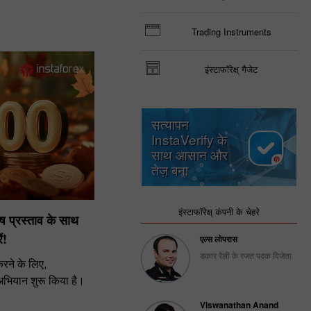
Trading Instruments
इंस्टाफॉरेक्ष् गैजेट
सत्यापन
InstaVerify के
साथ आसान और
तेज़ बना
इंस्टाफॉरेक्ष् कंपनी के चेहरे
ेष प्रस्ताव के साथ
ं!
एल्स लोपरास
डकार रैली के रजत पदक विजेता
रने के लिए,
ट अभियान शुरू किया है।
Viswanathan Anand