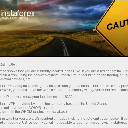
ा
तुरंत खाता खोलना
ट्रेडिंग प्लेटफॉर्म
जम
ुरुआती के लिए
निवेशकों के लिए
भागीदारों के लिए
अभिय
ISITOR,
ess shows that you are currently located in the USA. If you are a resident of the Uni
ibited from using the services of InstaFintech Group including online trading, online
drawal of funds, etc.
k you are seeing this message by mistake and your location is not the US, kindly pro
herwise, you must leave the website in order to comply with government restrictions
ियोगिताओं और
ur IP address show your location as the USA?
ागत है, जहां
sing a VPN provided by a hosting company based in the United States;
!
oes not have proper WHOIS records;
occurred in the WHOIS geolocation database.
irm whether you are a US resident or not by clicking the relevant button below. If y
ption, being a US resident, you will not be able to open an account with InstaForex