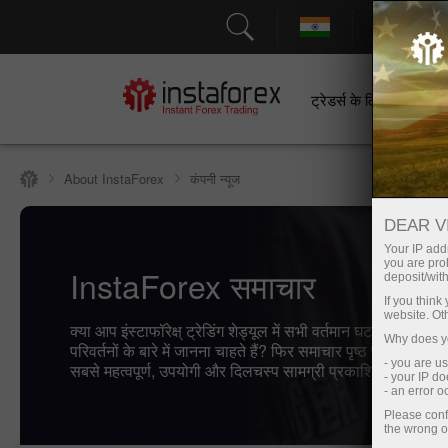
सहायत
ट्रेडर्स के लिए
श
About InstaForex
कंपनी न्यूज
DEAR V
Your IP addr
you are proh
InstaForex समाचार
deposit/with
If you thin
website. Ot
क्या आप इंस्टाफॉरेक्ष् ट्रेडिंग शेड्यूल में सभी वर्तमान घटनाओं, प्रत
Why does yo
परिवर्तनों के बारे में जानना चाहते हैं? फिर समाचार पृष्ठ पर आपका स्व
- you are u
सबसे महत्वपूर्ण, उपयोगी और दिलचस्प सामग्री प्रकाशित की जाती है
- your IP d
- an error 
Please conf
the wrong o