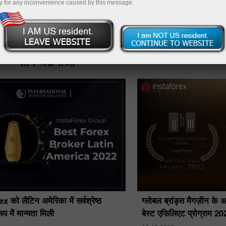
y for any inconvenience caused by this message.
पैसे जमा
शीर्ष घटनाओं
 को लैटिन अमेरिका में सर्वश्रेष्ठ
ग्लोबल ब्रांड्स मैगज़ीन के अ
ूप में मान्यता मिली
बेस्ट एफिलिएट प्रोग्राम 2