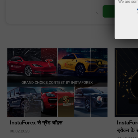
We are sorr
ाता खोलें
डेमो खाता खोलें
InstaForex से ग्रैंड चॉइस
InstaForex
ब्रोकर के र
08.02.2023