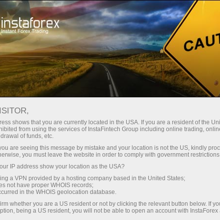
छोटे
स्प्रेड — बड़ा मुनाफा
ISITOR,
ess shows that you are currently located in the USA. If you are a resident of the Uni
हर डिपॉजिट पर
ibited from using the services of InstaFintech Group including online trading, online
InstaForex के साथ आपको वास्तविक
drawal of funds, etc.
प्रतिस्पर्धी अवसर मिलते हैं: 1:5000 तक
30% बोनस
k you are seeing this message by mistake and your location is not the US, kindly pro
लीवरेज, मार्केट में बेहतरीन स्प्रेड्स और
herwise, you must leave the website in order to comply with government restrictions
कमीशन, और स्टॉक्स व इंडेक्स ट्रेडिंग के लिए
ur IP address show your location as the USA?
ट्रेडिंग में
फायदेमंद शर्तें।
sing a VPN provided by a hosting company based in the United States;
oes not have proper WHOIS records;
और हाईवे पर गति
occurred in the WHOIS geolocation database.
irm whether you are a US resident or not by clicking the relevant button below. If y
ption, being a US resident, you will not be able to open an account with InstaForex
हमने एक ऐसा बोनस सिस्टम विकसित किया है
आपका निजी उपहार जैकपॉट