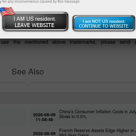
y for any inconvenience caused by this message.
Group are protected by the trademark, copyright and intel
e are convinced that it contributes to developing the company
o use the mentioned above trademarks, please send
See Also
China’s Consumer Inflation Cools in Jul
2026-08-09
Slows to 0.5%
11:08:46
French Reserve Assets Edge Higher in J
2026-08-09
Mid‑Year Gains