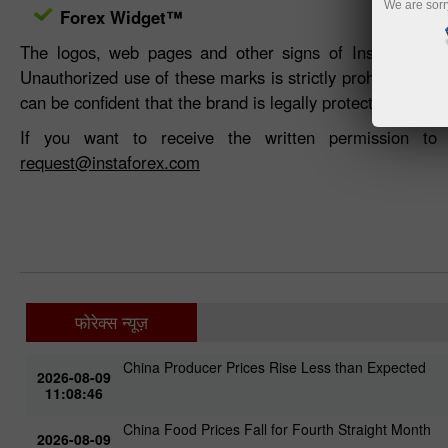
We are sorr
Forex Widget™
The logos, web pages and other signs of InstaFintech 
Unauthorized use of these marks is strictly prohibited. W
can be confident that the brand is legally protected.
If you want to receive the written permission t
request@instaforex.com
फोरेक्स न्यूज़
China Producer Prices Rise Less than Expected
2026-08-09
11:08:46
China Food Prices Fall for Fourth Straight Month
2026-08-09