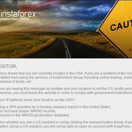
ा
तुरंत खाता खोलना
ट्रेडिंग प्लेटफॉर्म
जम
ुरुआती के लिए
निवेशकों के लिए
भागीदारों के लिए
अभिय
ISITOR,
ess shows that you are currently located in the USA. If you are a resident of the Uni
ibited from using the services of InstaFintech Group including online trading, online
 services, and it gives us the right to be proud of our ac
drawal of funds, etc.
and services for customers and partners, we create new names
k you are seeing this message by mistake and your location is not the US, kindly pro
herwise, you must leave the website in order to comply with government restrictions
stered property of InstaFintech Group in Europe and Asia:
ur IP address show your location as the USA?
sing a VPN provided by a hosting company based in the United States;
oes not have proper WHOIS records;
occurred in the WHOIS geolocation database.
irm whether you are a US resident or not by clicking the relevant button below. If y
ption, being a US resident, you will not be able to open an account with InstaForex