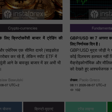
Crypto-currencies
Fundamental
 लिए क्रिप्टोकरेंसी बाजार में ट्रेडिंग की
GBP/USD का 7 अगस्त का 
लिए निर्णायक दिन है।
र एथेरियम एक सीमित दायरे (साइडवेज़
GBP/USD मुद्रा जोड़ी ने भ
ारोबार कर रहे हैं, लेकिन स्पॉट ETF में
कोई दिलचस्प हलचल नहीं दिख
 पूंजी आने के बावजूद बाजार में डर अभी भी
मैक्रोइकोनॉमिक और मौलिक
ै।
को देखते हुए आश्चर्यजनक न
slaw Bawulski
Paolo Greco
लेखक:
-08-07 UTC+2
08:11 2026-08-07 UTC+2
102
िंग योजना
क्रिप्टो-मुद्राएं
ट्रेंड लाइन्स