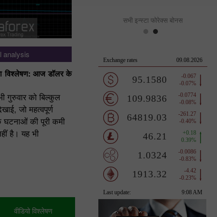
सभी इन्स्टा फोरेक्स बोनस
 analysis
Fundamental analysis
विश्लेषण: आज डॉलर के
EUR/USD का 7 अगस्त का विश्लेषण: बड़ी खबर
हैं, लेकिन सतर्क और मजबूती से बने रहें।
ी गुरुवार को बिल्कुल
EUR/USD मुद्रा जोड़ी ने गुरुवार को भी बेह
ाई, जो महत्वपूर्ण
और बिना किसी खास हलचल वाली चाल जारी
 घटनाओं की पूरी कमी
पूरे दिन कोई ऐसी महत्वपूर्ण रिपोर्ट या घटना सा
हीं है। यह भी
आई, जो
Paolo Greco
लेखक:
08:07 2026-08-07 UTC+2
105
वीडियो विश्लेषण