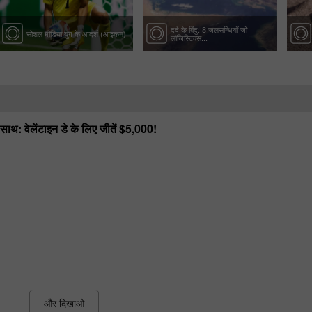
दर्द के बिंदु: 8 जलसन्धियाँ जो
सोशल मीडिया युग के आदर्श (आइकन)
लॉजिस्टिक्स...
े साथ: वेलेंटाइन डे के लिए जीतें $5,000!
और दिखाओ