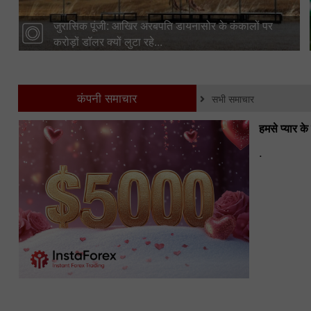
जुरासिक पूंजी: आखिर अरबपति डायनासोर के कंकालों पर
करोड़ों डॉलर क्यों लुटा रहे...
कंपनी समाचार
सभी समाचार
हमसे प्यार क
.