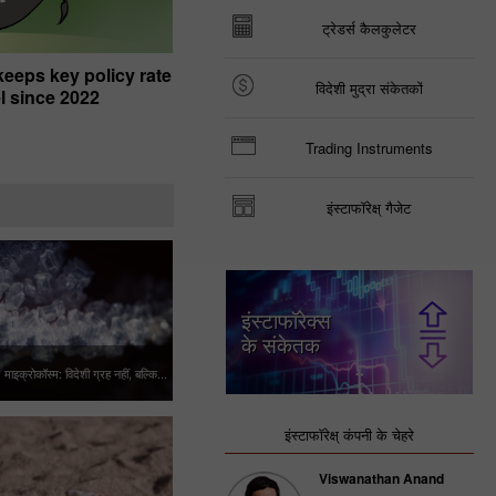
ट्रेडर्स कैलकुलेटर
keeps key policy rate
Central bank gold buying accelerates
विदेशी मुद्रा संकेतकों
el since 2022
June
01:17 2026-08-07 UTC+00
Trading Instruments
इंस्टाफॉरेक्ष् गैजेट
इंस्टाफॉरेक्स
के संकेतक
माइक्रोकॉस्म: विदेशी ग्रह नहीं, बल्कि...
इंस्टाफॉरेक्ष् कंपनी के चेहरे
Viswanathan Anand