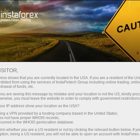
InstaForex के बारे में
कंपनी समाचार
इंस्टाफॉरेक्स मोबाइल एप्प का अपडेटेड
ISITOR,
वर्ज़न उपलब्ध है!
ess shows that you are currently located in the USA. If you are a resident of the Uni
ibited from using the services of InstaFintech Group including online trading, online
drawal of funds, etc.
k you are seeing this message by mistake and your location is not the US, kindly pro
herwise, you must leave the website in order to comply with government restrictions
ur IP address show your location as the USA?
sing a VPN provided by a hosting company based in the United States;
oes not have proper WHOIS records;
occurred in the WHOIS geolocation database.
irm whether you are a US resident or not by clicking the relevant button below. If y
ption, being a US resident, you will not be able to open an account with InstaForex