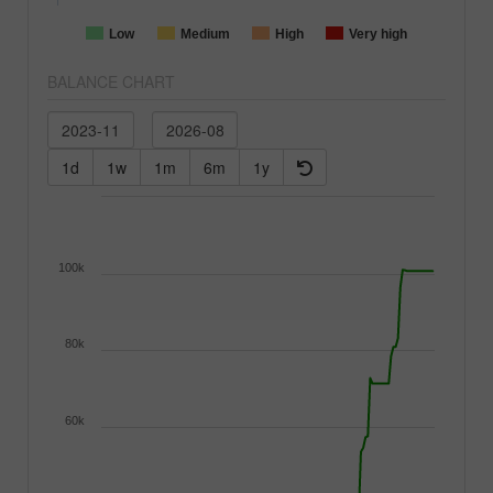
Low
Medium
High
Very high
BALANCE CHART
1d
1w
1m
6m
1y
100k
80k
60k