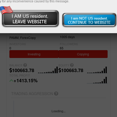
y for any inconvenience caused by this message.
Simple
Advanced
ACCOUNT
PROJECT NAME
22186610
TradeSun
REGISTERED
ACCOUNT TYPE
1005
days
PAMM
ForexCopy
INVESTORS
FOLLOWERS
0
65
Investing
Copying
BALANCE
EQUITY
100663.78
100663.78
TOTAL PROFIT
+1413.15%
TRADING AGGRESSION
Loading...