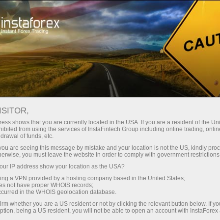
Pour les investisseurs
Système PAMM
Monitoring
Monitoring of account 22186610 - TradeSun
ISITOR,
FOREX MONITORING
ess shows that you are currently located in the USA. If you are a resident of the Uni
ibited from using the services of InstaFintech Group including online trading, online
drawal of funds, etc.
k you are seeing this message by mistake and your location is not the US, kindly pro
herwise, you must leave the website in order to comply with government restrictions
Ouvrir un compte de trading
ur IP address show your location as the USA?
sing a VPN provided by a hosting company based in the United States;
Ouvrir un compte de
oes not have proper WHOIS records;
démonstration
occurred in the WHOIS geolocation database.
irm whether you are a US resident or not by clicking the relevant button below. If y
ption, being a US resident, you will not be able to open an account with InstaForex